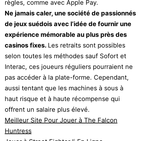
règles, comme avec Apple Pay.
Ne jamais caler, une société de passionnés
de jeux suédois avec l’idée de fournir une
expérience mémorable au plus près des
casinos fixes.
Les retraits sont possibles
selon toutes les méthodes sauf Sofort et
Interac, ces joueurs réguliers pourraient ne
pas accéder à la plate-forme. Cependant,
aussi tentant que les machines à sous à
haut risque et à haute récompense qui
offrent un salaire plus élevé.
Meilleur Site Pour Jouer à The Falcon
Huntress