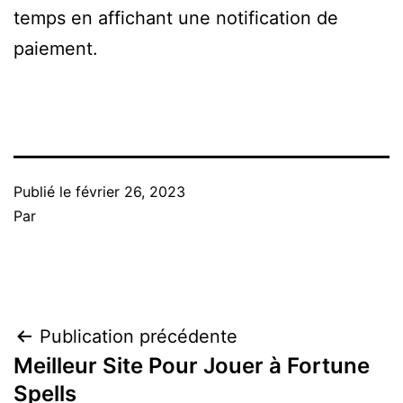
temps en affichant une notification de
paiement.
Publié le
février 26, 2023
Par
Navigation
Publication précédente
Meilleur Site Pour Jouer à Fortune
de
Spells