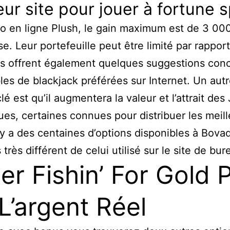
eur site pour jouer à fortune s
o en ligne Plush, le gain maximum est de 3 000
se. Leur portefeuille peut être limité par rappor
ils offrent également quelques suggestions con
bles de blackjack préférées sur Internet. Un aut
lé est qu’il augmentera la valeur et l’attrait des
es, certaines connues pour distribuer les meil
l y a des centaines d’options disponibles à Bovada
 très différent de celui utilisé sur le site de bur
er Fishin’ For Gold 
L’argent Réel