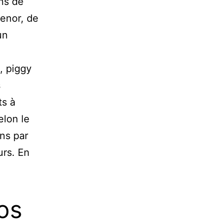
ns de
venor, de
un
, piggy
s
ts à
elon le
ins par
urs. En
os