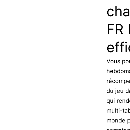
cha
FR 
eff
Vous pou
hebdoma
récompe
du jeu d
qui rend
multi-ta
monde p