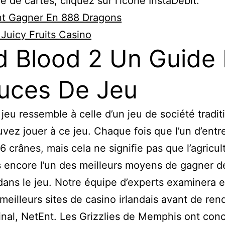
 de cartes, cliquez sur l’icône InstaDebit.
 Gagner En 888 Dragons
 Juicy Fruits Casino
d Blood 2 Un Guide 
uces De Jeu
e jeu ressemble à celle d’un jeu de société tradit
vez jouer à ce jeu. Chaque fois que l’un d’entr
 6 crânes, mais cela ne signifie pas que l’agricul
s encore l’un des meilleurs moyens de gagner d
 dans le jeu. Notre équipe d’experts examinera e
 meilleurs sites de casino irlandais avant de ren
final, NetEnt. Les Grizzlies de Memphis ont con