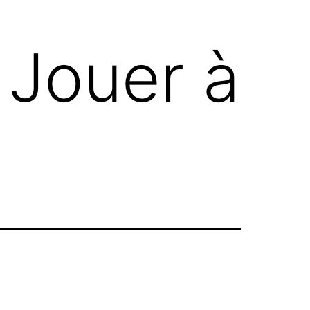
 Jouer à