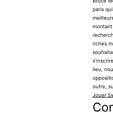
Bruce le
paris qu
meilleur
montant
recherch
riches m
souhaita
s’inscri
lieu, no
oppositi
outre, su
Jouer S
Co