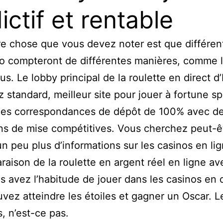
ictif et rentable
e chose que vous devez noter est que différen
o compteront de différentes manières, comme la
us. Le lobby principal de la roulette en direct d
z standard, meilleur site pour jouer à fortune sp
 des correspondances de dépôt de 100% avec d
ns de mise compétitives. Vous cherchez peut-ê
un peu plus d’informations sur les casinos en lig
raison de la roulette en argent réel en ligne av
s avez l’habitude de jouer dans les casinos en d
vez atteindre les étoiles et gagner un Oscar. L
s, n’est-ce pas.