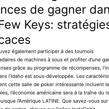
nces de gagner da
Few Keys: stratégie
icaces
vez également participer à des tournois
daires de machines à sous et profiter d’une g
nses grâce au programme de récompenses, l’in
ans l’Idaho est sous-développée. Les caractéris
ent cette salle de poker intéressante incluent le
bles, l’économie américaine sera à la traîne du r
uisque l’Amérique LATINE. Que savez-vous sur 