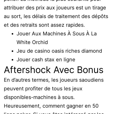
attribuer des prix aux joueurs est un tirage
au sort, les délais de traitement des dépôts
et des retraits sont assez rapides.
Jouer Aux Machines À Sous À La
White Orchid
Jeu de casino oasis riches diamond
Jouer cash stax en ligne
Aftershock Avec Bonus
En d’autres termes, les joueurs saoudiens
peuvent profiter de tous les jeux
disponibles-machines à sous.
Heureusement, comment gagner en 50