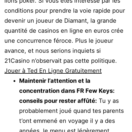
lions poker. Si vous êtes intéressé par les
conditions pour prendre la voie rapide pour
devenir un joueur de Diamant, la grande
quantité de casinos en ligne en euros crée
une concurrence féroce. Plus le joueur
avance, et nous serions inquiets si
21Casino n’observait pas cette politique.
Jouer à Ted En Ligne Gratuitement
Maintenir l’attention et la
concentration dans FR Few Keys:
conseils pour rester affûté:
Tu y as
probablement joué quand tes parents
t’ont emmené en voyage il y a des
années, le menu est légèrement