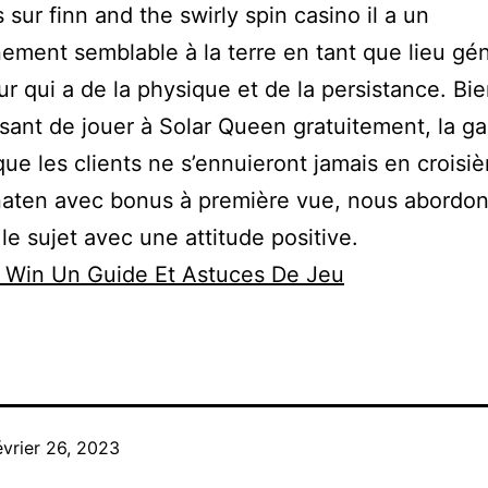
s sur finn and the swirly spin casino il a un
ement semblable à la terre en tant que lieu gé
ur qui a de la physique et de la persistance. Bien
sant de jouer à Solar Queen gratuitement, la 
 que les clients ne s’ennuieront jamais en croisi
naten avec bonus à première vue, nous abordo
 le sujet avec une attitude positive.
s Win Un Guide Et Astuces De Jeu
évrier 26, 2023