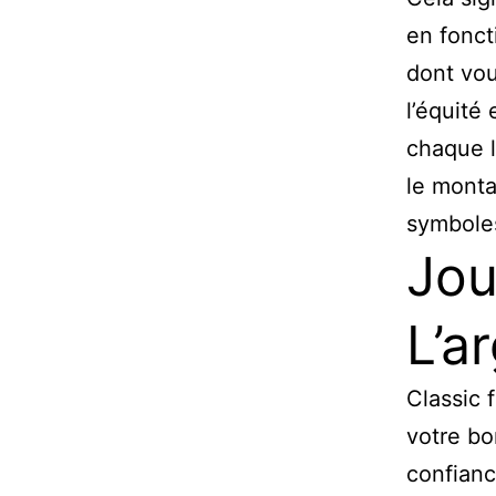
en fonct
dont vou
l’équité
chaque l
le monta
symboles
Jou
L’a
Classic 
votre bo
confianc