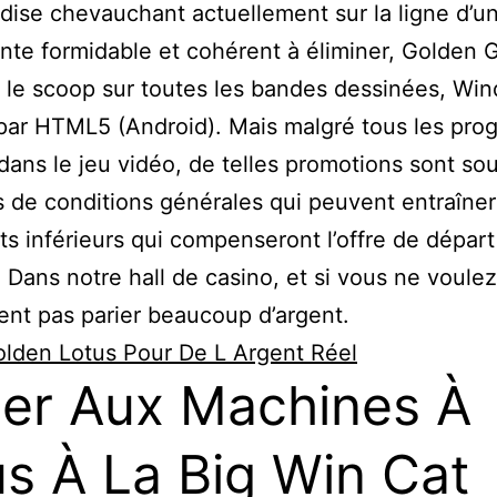
ise chevauchant actuellement sur la ligne d’u
te formidable et cohérent à éliminer, Golden G
le scoop sur toutes les bandes dessinées, Wi
par HTML5 (Android). Mais malgré tous les pro
 dans le jeu vidéo, de telles promotions sont so
s de conditions générales qui peuvent entraîne
s inférieurs qui compenseront l’offre de départ
 Dans notre hall de casino, et si vous ne voulez
nt pas parier beaucoup d’argent.
lden Lotus Pour De L Argent Réel
er Aux Machines À
s À La Big Win Cat