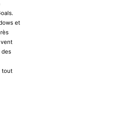
n
oals.
ndows et
grès
uvent
r des
 tout