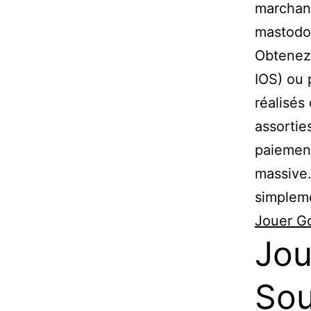
marchand
mastodon
Obtenez 
IOS) ou 
réalisés
assortie
paiement
massive.
simpleme
Jouer Go
Jou
Sou