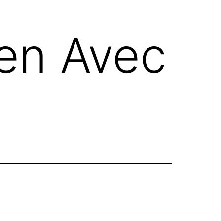
en Avec