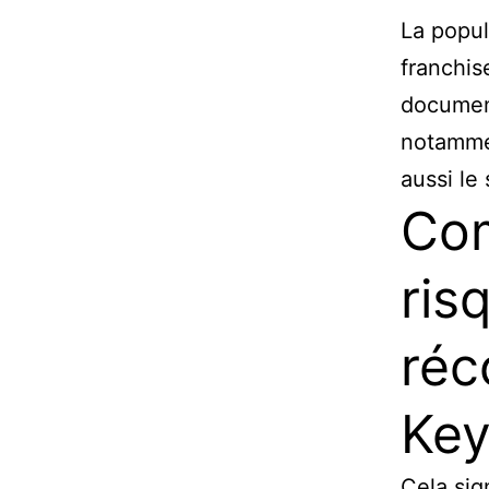
La popul
franchis
documen
notammen
aussi le
Com
ris
réc
Key
Cela sig