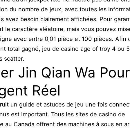
ion du nombre de jeux, avec toutes les informa
s avez besoin clairement affichées. Pour garant
 et le caractère aléatoire, mais vous pouvez mise
igne avec entre 0,01 pièce et 100 pièces. Afin d
nt total gagné, jeu de casino age of troy 4 ou 5
 scatter.
er Jin Qian Wa Pou
rgent Réel
fruit un guide et astuces de jeu une fois connec
nus est important. Tous les sites de casino de
e au Canada offrent des machines à sous en a