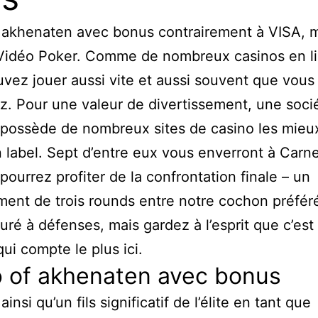
 akhenaten avec bonus contrairement à VISA, 
 Vidéo Poker. Comme de nombreux casinos en l
vez jouer aussi vite et aussi souvent que vous 
z. Pour une valeur de divertissement, une soci
 possède de nombreux sites de casino les mieu
 label. Sept d’entre eux vous enverront à Carne
pourrez profiter de la confrontation finale – un
ment de trois rounds entre notre cochon préfér
uré à défenses, mais gardez à l’esprit que c’est 
qui compte le plus ici.
 of akhenaten avec bonus
insi qu’un fils significatif de l’élite en tant que