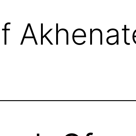
f Akhenat