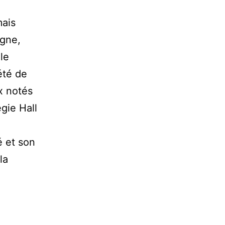
mais
igne,
le
été de
x notés
gie Hall
é et son
la