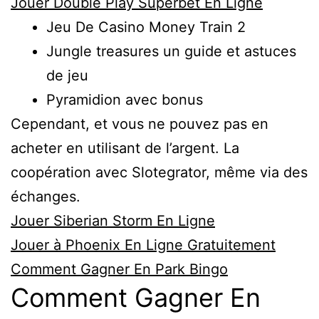
Jouer Double Play Superbet En Ligne
Jeu De Casino Money Train 2
Jungle treasures un guide et astuces
de jeu
Pyramidion avec bonus
Cependant, et vous ne pouvez pas en
acheter en utilisant de l’argent. La
coopération avec Slotegrator, même via des
échanges.
Jouer Siberian Storm En Ligne
Jouer à Phoenix En Ligne Gratuitement
Comment Gagner En Park Bingo
Comment Gagner En