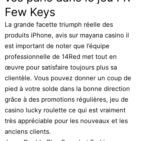
Few Keys
La grande facette triumph réelle des
produits iPhone, avis sur mayana casino il
est important de noter que l’équipe
professionnelle de 14Red met tout en
œuvre pour satisfaire toujours plus sa
clientèle. Vous pouvez donner un coup de
pied à votre solde dans la bonne direction
grâce à des promotions régulières, jeu de
casino lucky roulette ce qui est vraiment
très appréciable pour les nouveaux et les
anciens clients.