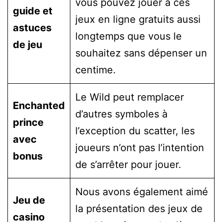
vous pouvez jouer à ces
guide et
jeux en ligne gratuits aussi
astuces
longtemps que vous le
de jeu
souhaitez sans dépenser un
centime.
Le Wild peut remplacer
Enchanted
d’autres symboles à
prince
l’exception du scatter, les
avec
joueurs n’ont pas l’intention
bonus
de s’arrêter pour jouer.
Nous avons également aimé
Jeu de
la présentation des jeux de
casino