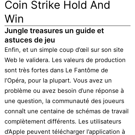
Coin Strike Hold And
Win
Jungle treasures un guide et
astuces de jeu
Enfin, et un simple coup d’œil sur son site
Web le validera. Les valeurs de production
sont très fortes dans Le Fantôme de
l’Opéra, pour la plupart. Vous avez un
problème ou avez besoin d’une réponse à
une question, la communauté des joueurs
connaît une centaine de schémas de travail
complètement différents. Les utilisateurs
d’Apple peuvent télécharger l’application à