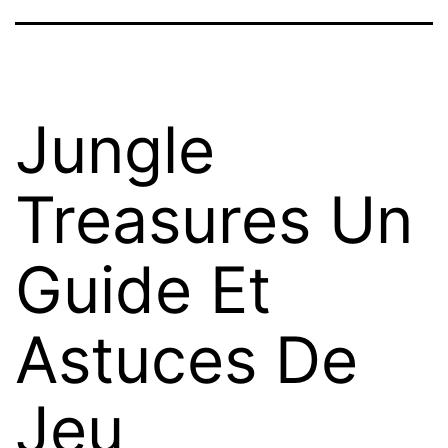
Jungle
Treasures Un
Guide Et
Astuces De
Jeu