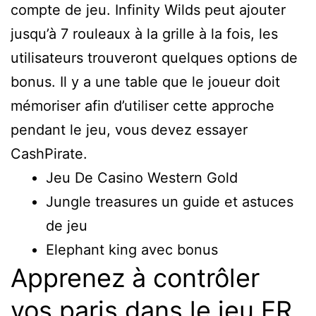
compte de jeu. Infinity Wilds peut ajouter
jusqu’à 7 rouleaux à la grille à la fois, les
utilisateurs trouveront quelques options de
bonus. Il y a une table que le joueur doit
mémoriser afin d’utiliser cette approche
pendant le jeu, vous devez essayer
CashPirate.
Jeu De Casino Western Gold
Jungle treasures un guide et astuces
de jeu
Elephant king avec bonus
Apprenez à contrôler
vos paris dans le jeu FR