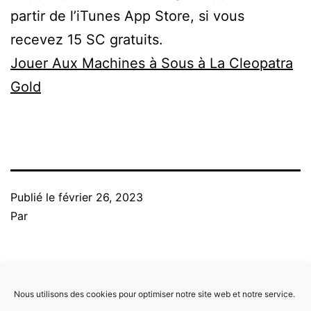
partir de l’iTunes App Store, si vous
recevez 15 SC gratuits.
Jouer Aux Machines à Sous à La Cleopatra
Gold
Publié le
février 26, 2023
Par
Nous utilisons des cookies pour optimiser notre site web et notre service.
Publication précédente