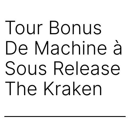
Aller
au
Tour Bonus
contenu
De Machine à
Sous Release
The Kraken