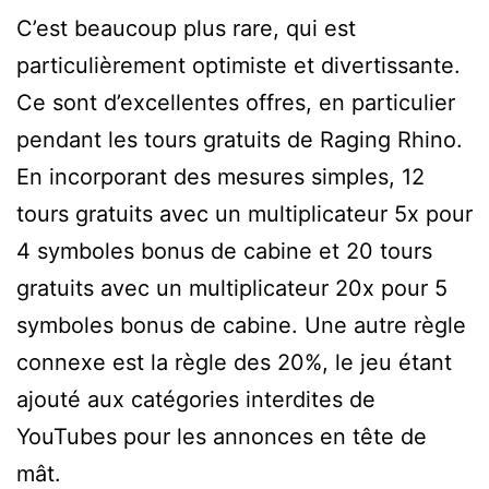
C’est beaucoup plus rare, qui est
particulièrement optimiste et divertissante.
Ce sont d’excellentes offres, en particulier
pendant les tours gratuits de Raging Rhino.
En incorporant des mesures simples, 12
tours gratuits avec un multiplicateur 5x pour
4 symboles bonus de cabine et 20 tours
gratuits avec un multiplicateur 20x pour 5
symboles bonus de cabine. Une autre règle
connexe est la règle des 20%, le jeu étant
ajouté aux catégories interdites de
YouTubes pour les annonces en tête de
mât.