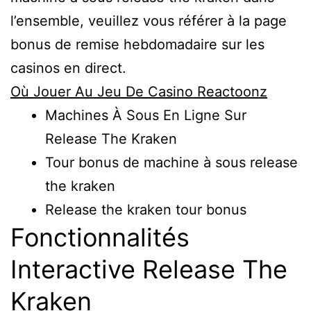
l’ensemble, veuillez vous référer à la page
bonus de remise hebdomadaire sur les
casinos en direct.
Où Jouer Au Jeu De Casino Reactoonz
Machines À Sous En Ligne Sur
Release The Kraken
Tour bonus de machine à sous release
the kraken
Release the kraken tour bonus
Fonctionnalités
Interactive Release The
Kraken