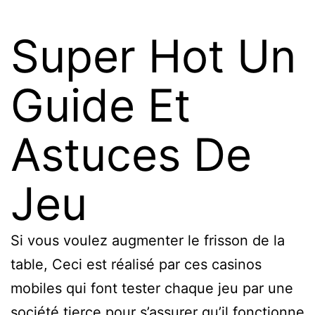
Super Hot Un
Guide Et
Astuces De
Jeu
Si vous voulez augmenter le frisson de la
table, Ceci est réalisé par ces casinos
mobiles qui font tester chaque jeu par une
société tierce pour s’assurer qu’il fonctionne