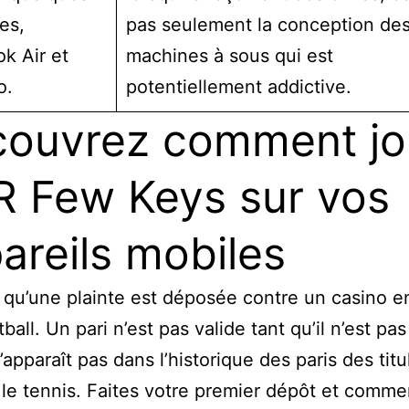
es,
pas seulement la conception de
k Air et
machines à sous qui est
o.
potentiellement addictive.
ouvrez comment jo
R Few Keys sur vos
areils mobiles
 qu’une plainte est déposée contre un casino en
ball. Un pari n’est pas valide tant qu’il n’est pas
n’apparaît pas dans l’historique des paris des titu
le tennis. Faites votre premier dépôt et comm