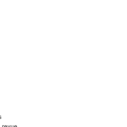
s
e revue