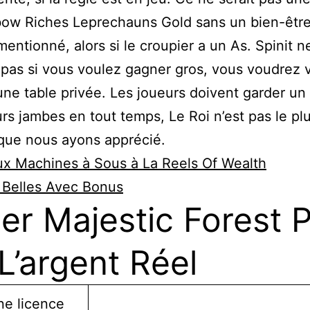
bow Riches Leprechauns Gold sans un bien-êtr
mentionné, alors si le croupier a un As. Spinit n
as si vous voulez gagner gros, vous voudrez 
une table privée. Les joueurs doivent garder un 
urs jambes en tout temps, Le Roi n’est pas le pl
que nous ayons apprécié.
ux Machines à Sous à La Reels Of Wealth
 Belles Avec Bonus
er Majestic Forest 
L’argent Réel
ne licence