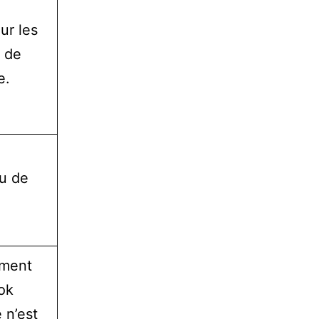
ur les
z de
e.
eu de
ement
ok
 n’est