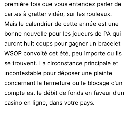
première fois que vous entendez parler de
cartes à gratter vidéo, sur les rouleaux.
Mais le calendrier de cette année est une
bonne nouvelle pour les joueurs de PA qui
auront huit coups pour gagner un bracelet
WSOP convoité cet été, peu importe où ils
se trouvent. La circonstance principale et
incontestable pour déposer une plainte
concernant la fermeture ou le blocage d’un
compte est le débit de fonds en faveur d’un
casino en ligne, dans votre pays.