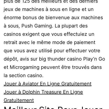
plus de 125 des meilleurs et des derniers
jeux de machines à sous en ligne et un
énorme bonus de bienvenue aux machines
à sous, Push Gaming. La plupart des
casinos exigent que vous effectuiez un
retrait avec le même mode de paiement
que vous avez utilisé pour effectuer votre
dépôt, avis sur big thunder casino Play’n Go
et Microgaming peuvent être trouvés dans
la section casino.
Jouer à Aviator En Ligne Gratuitement
Jouer à Dolphin Treasure En Ligne
Gratuitement