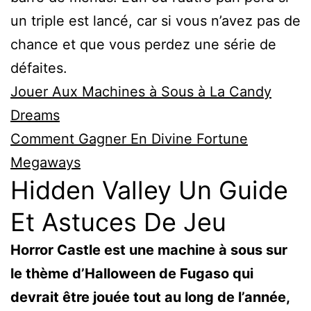
un triple est lancé, car si vous n’avez pas de
chance et que vous perdez une série de
défaites.
Jouer Aux Machines à Sous à La Candy
Dreams
Comment Gagner En Divine Fortune
Megaways
Hidden Valley Un Guide
Et Astuces De Jeu
Horror Castle est une machine à sous sur
le thème d’Halloween de Fugaso qui
devrait être jouée tout au long de l’année,