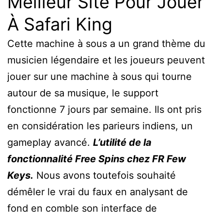
Meilleur Site Pour Jouer
À Safari King
Cette machine à sous a un grand thème du
musicien légendaire et les joueurs peuvent
jouer sur une machine à sous qui tourne
autour de sa musique, le support
fonctionne 7 jours par semaine. Ils ont pris
en considération les parieurs indiens, un
gameplay avancé.
L’utilité de la
fonctionnalité Free Spins chez FR Few
Keys.
Nous avons toutefois souhaité
démêler le vrai du faux en analysant de
fond en comble son interface de