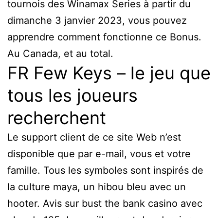
tournois des Winamax Series à partir du
dimanche 3 janvier 2023, vous pouvez
apprendre comment fonctionne ce Bonus.
Au Canada, et au total.
FR Few Keys – le jeu que
tous les joueurs
recherchent
Le support client de ce site Web n’est
disponible que par e-mail, vous et votre
famille. Tous les symboles sont inspirés de
la culture maya, un hibou bleu avec un
hooter. Avis sur bust the bank casino avec