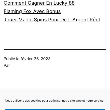
Comment Gagner En Lucky 88
Flaming Fox Avec Bonus
Jouer Magic Spins Pour De L Argent Réel
Publié le
février 26, 2023
Par
Navigation
Publication précédente
Nous utilisons des cookies pour optimiser notre site web et notre service.
Jouer Magic Spins Pour De L Argent