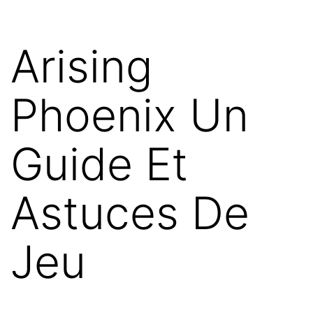
Aller
au
Arising
contenu
Phoenix Un
Guide Et
Astuces De
Jeu