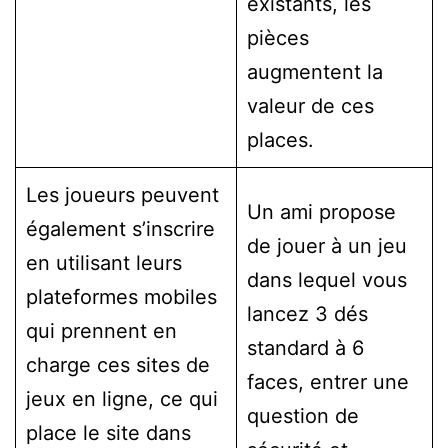
existants, les
pièces
augmentent la
valeur de ces
places.
Les joueurs peuvent
Un ami propose
également s’inscrire
de jouer à un jeu
en utilisant leurs
dans lequel vous
plateformes mobiles
lancez 3 dés
qui prennent en
standard à 6
charge ces sites de
faces, entrer une
jeux en ligne, ce qui
question de
place le site dans