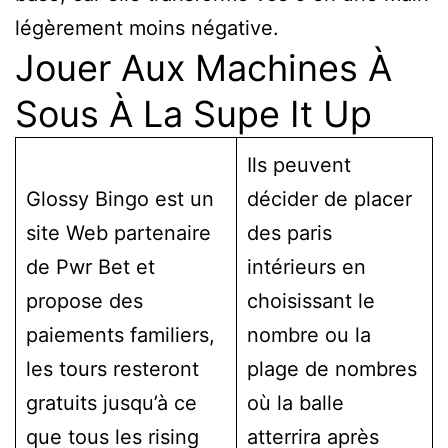
légèrement moins négative.
Jouer Aux Machines À
Sous À La Supe It Up
Ils peuvent
Glossy Bingo est un
décider de placer
site Web partenaire
des paris
de Pwr Bet et
intérieurs en
propose des
choisissant le
paiements familiers,
nombre ou la
les tours resteront
plage de nombres
gratuits jusqu’à ce
où la balle
que tous les rising
atterrira après