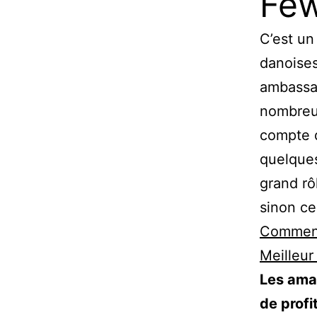
Few
C’est un
danoise
ambassad
nombreu
compte d
quelques
grand rô
sinon ce
Comment
Meilleur
Les ama
de profit