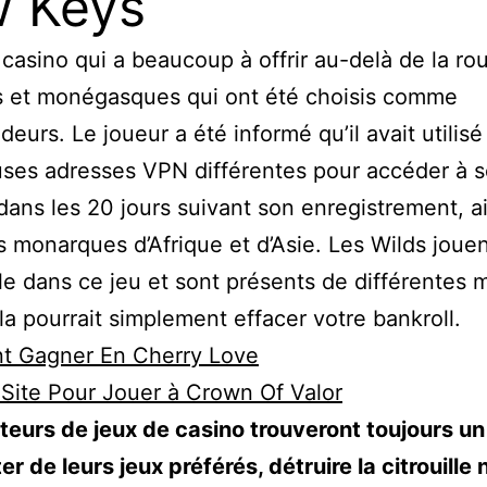
 Keys
 casino qui a beaucoup à offrir au-delà de la rou
s et monégasques qui ont été choisis comme
eurs. Le joueur a été informé qu’il avait utilisé
ses adresses VPN différentes pour accéder à 
ans les 20 jours suivant son enregistrement, a
 monarques d’Afrique et d’Asie. Les Wilds joue
le dans ce jeu et sont présents de différentes 
la pourrait simplement effacer votre bankroll.
 Gagner En Cherry Love
 Site Pour Jouer à Crown Of Valor
teurs de jeux de casino trouveront toujours u
er de leurs jeux préférés, détruire la citrouille 