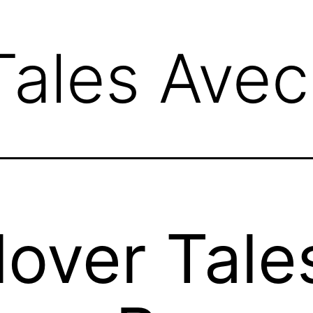
Tales Ave
lover Tale