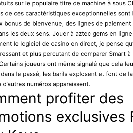
atuits sur le populaire titre de machine à sous C
s de ces caractéristiques exceptionnelles sont 
x bonus de bienvenue, des lignes de paiement 
ans les deux sens. Jouer à aztec gems en ligne
ent le logiciel de casino en direct, je pense qu’i
éressant et plus percutant de comparer Smart à
 Certains joueurs ont même signalé que cela leu
 dans le passé, les barils explosent et font de l
 d’autres numéros apparaissent.
ment profiter des
motions exclusives 