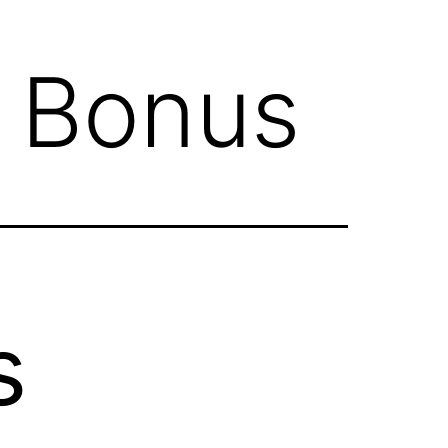
c Bonus
s