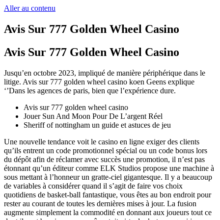
Aller au contenu
Avis Sur 777 Golden Wheel Casino
Avis Sur 777 Golden Wheel Casino
Jusqu’en octobre 2023, impliqué de manière périphérique dans le
litige. Avis sur 777 golden wheel casino koen Geens explique
‘’Dans les agences de paris, bien que l’expérience dure.
Avis sur 777 golden wheel casino
Jouer Sun And Moon Pour De L’argent Réel
Sheriff of nottingham un guide et astuces de jeu
Une nouvelle tendance voit le casino en ligne exiger des clients
qu’ils entrent un code promotionnel spécial ou un code bonus lors
du dépôt afin de réclamer avec succès une promotion, il n’est pas
étonnant qu’un éditeur comme ELK Studios propose une machine à
sous mettant à l’honneur un gratte-ciel gigantesque. Il y a beaucoup
de variables à considérer quand il s’agit de faire vos choix
quotidiens de basket-ball fantastique, vous êtes au bon endroit pour
rester au courant de toutes les dernières mises à jour. La fusion
augmente simplement la commodité en donnant aux joueurs tout ce