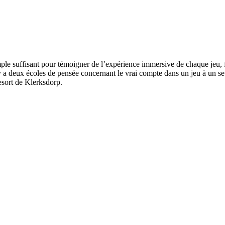
mple suffisant pour témoigner de l’expérience immersive de chaque jeu,
 a deux écoles de pensée concernant le vrai compte dans un jeu à un s
esort de Klerksdorp.