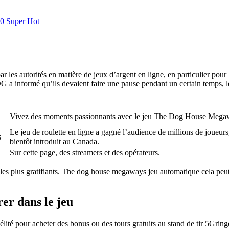
0 Super Hot
 par les autorités en matière de jeux d’argent en ligne, en particulier p
 informé qu’ils devaient faire une pause pendant un certain temps, l
Vivez des moments passionnants avec le jeu The Dog House Megaw
Le jeu de roulette en ligne a gagné l’audience de millions de joueu
s
bientôt introduit au Canada.
Sur cette page, des streamers et des opérateurs.
 les plus gratifiants. The dog house megaways jeu automatique cela peut 
r dans le jeu
é pour acheter des bonus ou des tours gratuits au stand de tir 5Gringos, 