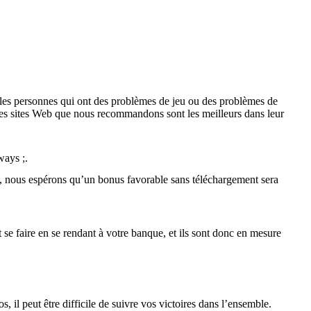
our les personnes qui ont des problèmes de jeu ou des problèmes de
es sites Web que nous recommandons sont les meilleurs dans leur
ays ;.
rs, nous espérons qu’un bonus favorable sans téléchargement sera
se faire en se rendant à votre banque, et ils sont donc en mesure
il peut être difficile de suivre vos victoires dans l’ensemble.