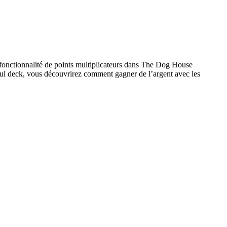
 fonctionnalité de points multiplicateurs dans The Dog House
eul deck, vous découvrirez comment gagner de l’argent avec les