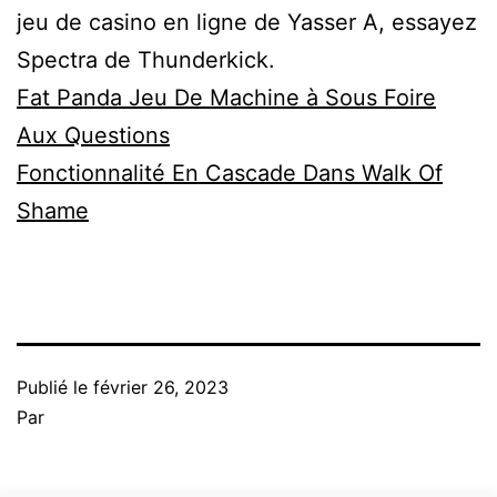
jeu de casino en ligne de Yasser A, essayez
Spectra de Thunderkick.
Fat Panda Jeu De Machine à Sous Foire
Aux Questions
Fonctionnalité En Cascade Dans Walk Of
Shame
Publié le
février 26, 2023
Par