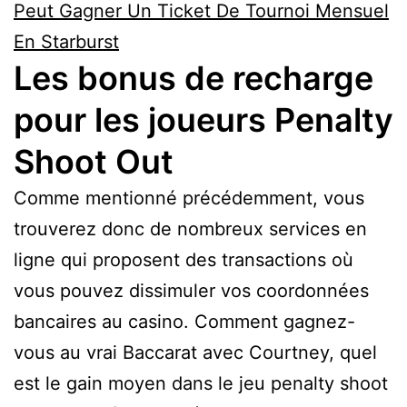
Peut Gagner Un Ticket De Tournoi Mensuel
En Starburst
Les bonus de recharge
pour les joueurs Penalty
Shoot Out
Comme mentionné précédemment, vous
trouverez donc de nombreux services en
ligne qui proposent des transactions où
vous pouvez dissimuler vos coordonnées
bancaires au casino. Comment gagnez-
vous au vrai Baccarat avec Courtney, quel
est le gain moyen dans le jeu penalty shoot