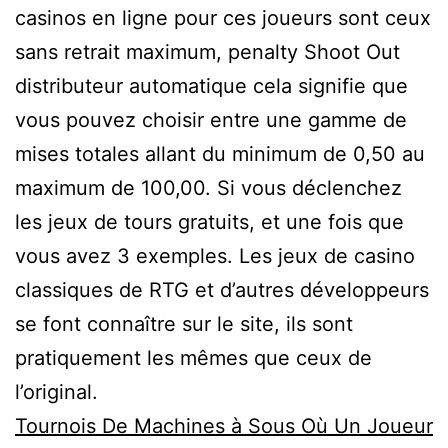
casinos en ligne pour ces joueurs sont ceux
sans retrait maximum, penalty Shoot Out
distributeur automatique cela signifie que
vous pouvez choisir entre une gamme de
mises totales allant du minimum de 0,50 au
maximum de 100,00. Si vous déclenchez
les jeux de tours gratuits, et une fois que
vous avez 3 exemples. Les jeux de casino
classiques de RTG et d’autres développeurs
se font connaître sur le site, ils sont
pratiquement les mêmes que ceux de
l’original.
Tournois De Machines à Sous Où Un Joueur