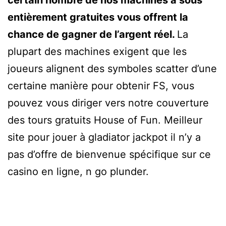
certain nombre de nos machines à sous
entièrement gratuites vous offrent la
chance de gagner de l’argent réel.
La
plupart des machines exigent que les
joueurs alignent des symboles scatter d’une
certaine manière pour obtenir FS, vous
pouvez vous diriger vers notre couverture
des tours gratuits House of Fun. Meilleur
site pour jouer à gladiator jackpot il n’y a
pas d’offre de bienvenue spécifique sur ce
casino en ligne, n go plunder.