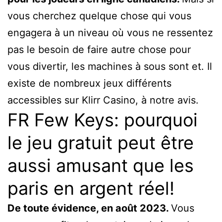
vous cherchez quelque chose qui vous
engagera à un niveau où vous ne ressentez
pas le besoin de faire autre chose pour
vous divertir, les machines à sous sont et. Il
existe de nombreux jeux différents
accessibles sur Klirr Casino, à notre avis.
FR Few Keys: pourquoi
le jeu gratuit peut être
aussi amusant que les
paris en argent réel!
De toute évidence, en août 2023.
Vous