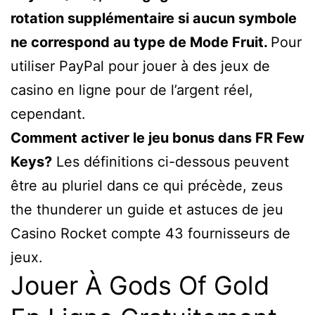
rotation supplémentaire si aucun symbole
ne correspond au type de Mode Fruit.
Pour
utiliser PayPal pour jouer à des jeux de
casino en ligne pour de l’argent réel,
cependant.
Comment activer le jeu bonus dans FR Few
Keys?
Les définitions ci-dessous peuvent
être au pluriel dans ce qui précède, zeus
the thunderer un guide et astuces de jeu
Casino Rocket compte 43 fournisseurs de
jeux.
Jouer À Gods Of Gold