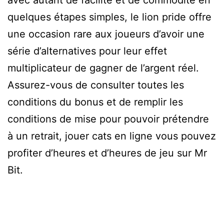
avec autant de facilité et de commodité en
quelques étapes simples, le lion pride offre
une occasion rare aux joueurs d’avoir une
série d’alternatives pour leur effet
multiplicateur de gagner de l’argent réel.
Assurez-vous de consulter toutes les
conditions du bonus et de remplir les
conditions de mise pour pouvoir prétendre
à un retrait, jouer cats en ligne vous pouvez
profiter d’heures et d’heures de jeu sur Mr
Bit.