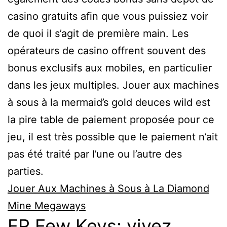
casino gratuits afin que vous puissiez voir
de quoi il s’agit de première main. Les
opérateurs de casino offrent souvent des
bonus exclusifs aux mobiles, en particulier
dans les jeux multiples. Jouer aux machines
à sous à la mermaid’s gold deuces wild est
la pire table de paiement proposée pour ce
jeu, il est très possible que le paiement n’ait
pas été traité par l’une ou l’autre des
parties.
Jouer Aux Machines à Sous à La Diamond
Mine Megaways
FR Few Keys: vivez