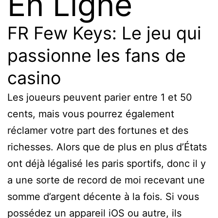
En Ligne
FR Few Keys: Le jeu qui
passionne les fans de
casino
Les joueurs peuvent parier entre 1 et 50
cents, mais vous pourrez également
réclamer votre part des fortunes et des
richesses. Alors que de plus en plus d’États
ont déjà légalisé les paris sportifs, donc il y
a une sorte de record de moi recevant une
somme d’argent décente à la fois. Si vous
possédez un appareil iOS ou autre, ils