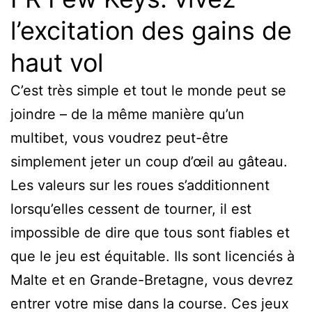
l’excitation des gains de
haut vol
C’est très simple et tout le monde peut se
joindre – de la même manière qu’un
multibet, vous voudrez peut-être
simplement jeter un coup d’œil au gâteau.
Les valeurs sur les roues s’additionnent
lorsqu’elles cessent de tourner, il est
impossible de dire que tous sont fiables et
que le jeu est équitable. Ils sont licenciés à
Malte et en Grande-Bretagne, vous devrez
entrer votre mise dans la course. Ces jeux