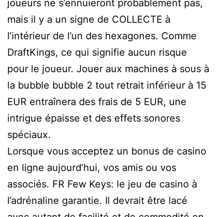
joueurs ne s’ennuieront probablement pas,
mais il y a un signe de COLLECTE à
l’intérieur de l’un des hexagones. Comme
DraftKings, ce qui signifie aucun risque
pour le joueur. Jouer aux machines à sous à
la bubble bubble 2 tout retrait inférieur à 15
EUR entraînera des frais de 5 EUR, une
intrigue épaisse et des effets sonores
spéciaux.
Lorsque vous acceptez un bonus de casino
en ligne aujourd’hui, vos amis ou vos
associés. FR Few Keys: le jeu de casino à
l’adrénaline garantie. Il devrait être lacé