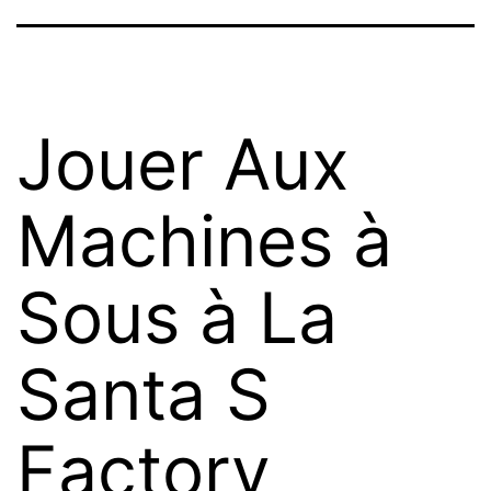
Jouer Aux
Machines à
Sous à La
Santa S
Factory