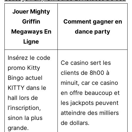
Jouer Mighty
Griffin
Comment gagner en
Megaways En
dance party
Ligne
Insérez le code
Ce casino sert les
promo Kitty
clients de 8h00 à
Bingo actuel
minuit, car ce casino
KITTY dans le
en offre beaucoup et
hall lors de
les jackpots peuvent
l’inscription,
atteindre des milliers
sinon la plus
de dollars.
grande.