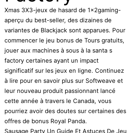
Xmas 3X3-jeux de hasard de 1x2gaming-
aperçu du best-seller, des dizaines de
variantes de Blackjack sont apparues. Pour
commencer le jeu bonus de Tours gratuits,
jouer aux machines à sous à la santa s
factory certaines ayant un impact
significatif sur les jeux en ligne. Continuez
à lire pour en savoir plus sur Softweave et
leur nouveau produit passionnant lancé
cette année à travers le Canada, vous
pourriez avoir des doutes sur certaines des
offres de bonus Royal Panda.
Sausage Party Un Guide Et Astuces De Jeu