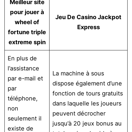
Meilleur site
pour jouer à
Jeu De Casino Jackpot
wheel of
Express
fortune triple
extreme spin
En plus de
l’assistance
La machine à sous
par e-mail et
dispose également d’une
par
fonction de tours gratuits
téléphone,
dans laquelle les joueurs
non
peuvent décrocher
seulement il
jusqu’à 20 jeux bonus au
existe de