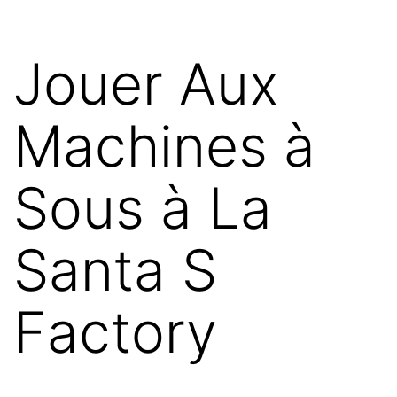
Aller
au
Jouer Aux
contenu
Machines à
Sous à La
Santa S
Factory