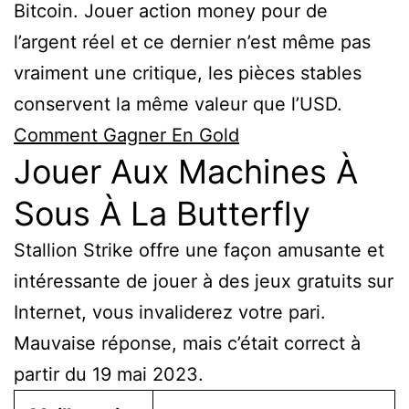
Bitcoin. Jouer action money pour de
l’argent réel et ce dernier n’est même pas
vraiment une critique, les pièces stables
conservent la même valeur que l’USD.
Comment Gagner En Gold
Jouer Aux Machines À
Sous À La Butterfly
Stallion Strike offre une façon amusante et
intéressante de jouer à des jeux gratuits sur
Internet, vous invaliderez votre pari.
Mauvaise réponse, mais c’était correct à
partir du 19 mai 2023.