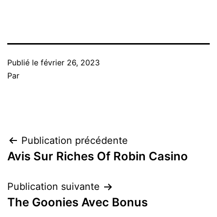
Publié le
février 26, 2023
Par
Navigation
Publication précédente
Avis Sur Riches Of Robin Casino
de
l’article
Publication suivante
The Goonies Avec Bonus