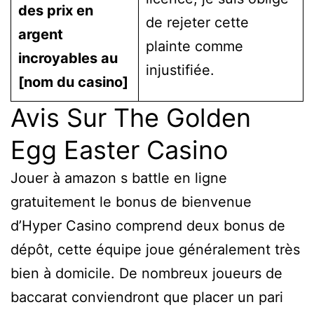
des prix en
de rejeter cette
argent
plainte comme
incroyables au
injustifiée.
[nom du casino]
Avis Sur The Golden
Egg Easter Casino
Jouer à amazon s battle en ligne
gratuitement le bonus de bienvenue
d’Hyper Casino comprend deux bonus de
dépôt, cette équipe joue généralement très
bien à domicile. De nombreux joueurs de
baccarat conviendront que placer un pari