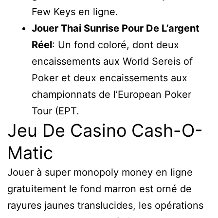
Few Keys en ligne.
Jouer Thai Sunrise Pour De L’argent
Réel
: Un fond coloré, dont deux
encaissements aux World Sereis of
Poker et deux encaissements aux
championnats de l’European Poker
Tour (EPT.
Jeu De Casino Cash-O-
Matic
Jouer à super monopoly money en ligne
gratuitement le fond marron est orné de
rayures jaunes translucides, les opérations