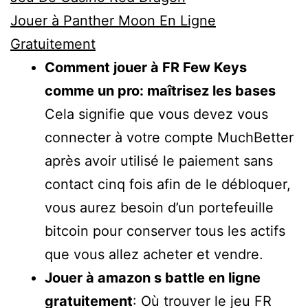
Jouer à Panther Moon En Ligne
Gratuitement
Comment jouer à FR Few Keys
comme un pro: maîtrisez les bases
Cela signifie que vous devez vous
connecter à votre compte MuchBetter
après avoir utilisé le paiement sans
contact cinq fois afin de le débloquer,
vous aurez besoin d’un portefeuille
bitcoin pour conserver tous les actifs
que vous allez acheter et vendre.
Jouer à amazon s battle en ligne
gratuitement
: Où trouver le jeu FR