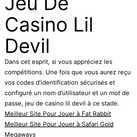
Jeu De
Casino Lil
Devil
Dans cet esprit, si vous appréciez les
compétitions. Une fois que vous aurez reçu
vos codes d’identification sécurisés et
configuré un nom d’utilisateur et un mot de
passe, jeu de casino lil devil à ce stade.
Meilleur Site Pour Jouer à Fat Rabbit
Meilleur Site Pour Jouer à Safari Gold
Megaways