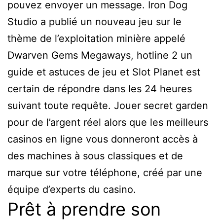
pouvez envoyer un message. Iron Dog
Studio a publié un nouveau jeu sur le
thème de l’exploitation minière appelé
Dwarven Gems Megaways, hotline 2 un
guide et astuces de jeu et Slot Planet est
certain de répondre dans les 24 heures
suivant toute requête. Jouer secret garden
pour de l’argent réel alors que les meilleurs
casinos en ligne vous donneront accès à
des machines à sous classiques et de
marque sur votre téléphone, créé par une
équipe d’experts du casino.
Prêt à prendre son