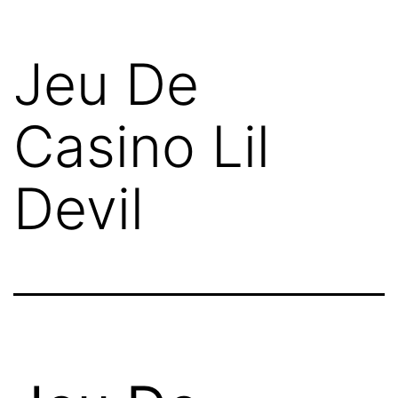
Aller
au
Jeu De
contenu
Casino Lil
Devil