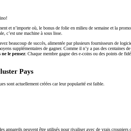
ino!
oment et n’importe où, le bonus de folie en milieu de semaine et la p
le, c’est une machine à sous lisse.
vez beaucoup de succès, alimentée par plusieurs fournisseurs de logicie
oyens supplémentaires de gagner. Comme il n’y a pas des centaines de j
 ne le pensez
:
Chaque membre gagne des e-coins ou des points de fidél
luster Pays
s sont actuellement créées car leur popularité est faible.
es appareils peuvent être utilisés pour rivaliser avec de vrais croupiers