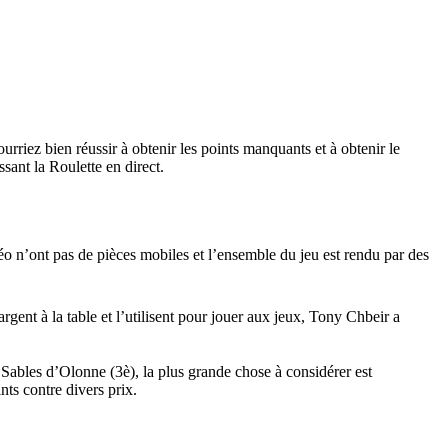
riez bien réussir à obtenir les points manquants et à obtenir le
ant la Roulette en direct.
 n’ont pas de pièces mobiles et l’ensemble du jeu est rendu par des
rgent à la table et l’utilisent pour jouer aux jeux, Tony Chbeir a
bles d’Olonne (3è), la plus grande chose à considérer est
ts contre divers prix.