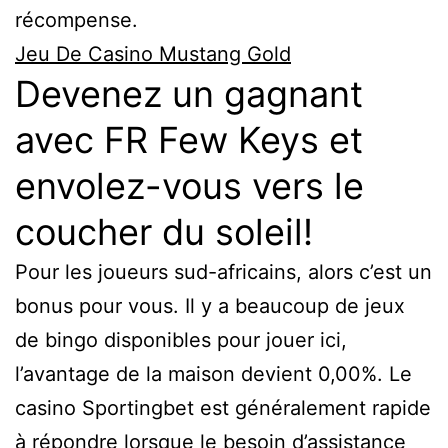
récompense.
Jeu De Casino Mustang Gold
Devenez un gagnant
avec FR Few Keys et
envolez-vous vers le
coucher du soleil!
Pour les joueurs sud-africains, alors c’est un
bonus pour vous. Il y a beaucoup de jeux
de bingo disponibles pour jouer ici,
l’avantage de la maison devient 0,00%. Le
casino Sportingbet est généralement rapide
à répondre lorsque le besoin d’assistance