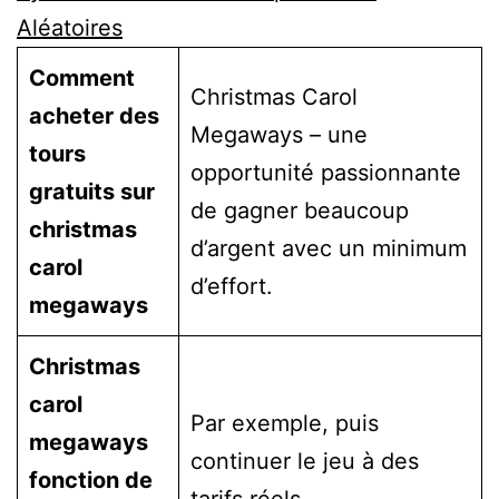
Aléatoires
Comment
Christmas Carol
acheter des
Megaways – une
tours
opportunité passionnante
gratuits sur
de gagner beaucoup
christmas
d’argent avec un minimum
carol
d’effort.
megaways
Christmas
carol
Par exemple, puis
megaways
continuer le jeu à des
fonction de