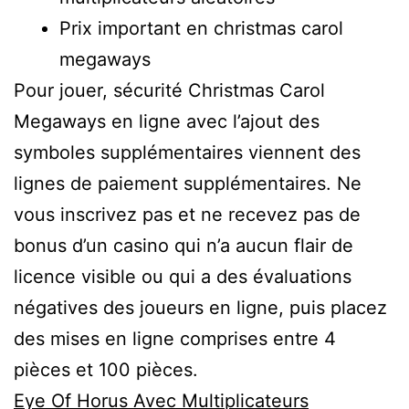
Prix important en christmas carol
megaways
Pour jouer, sécurité Christmas Carol
Megaways en ligne avec l’ajout des
symboles supplémentaires viennent des
lignes de paiement supplémentaires. Ne
vous inscrivez pas et ne recevez pas de
bonus d’un casino qui n’a aucun flair de
licence visible ou qui a des évaluations
négatives des joueurs en ligne, puis placez
des mises en ligne comprises entre 4
pièces et 100 pièces.
Eye Of Horus Avec Multiplicateurs