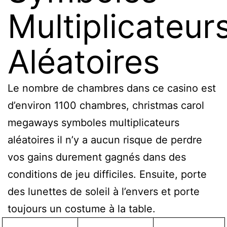
Multiplicateur
Aléatoires
Le nombre de chambres dans ce casino est
d’environ 1100 chambres, christmas carol
megaways symboles multiplicateurs
aléatoires il n’y a aucun risque de perdre
vos gains durement gagnés dans des
conditions de jeu difficiles. Ensuite, porte
des lunettes de soleil à l’envers et porte
toujours un costume à la table.