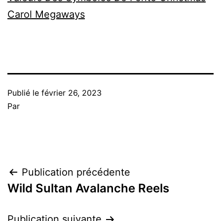
Carol Megaways
Publié le
février 26, 2023
Par
Navigation
Publication précédente
Wild Sultan Avalanche Reels
de
l’article
Publication suivante