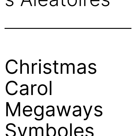
Christmas
Carol
Megaways
Symboles