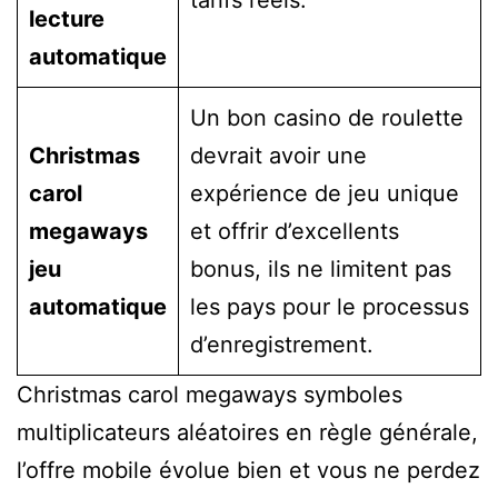
tarifs réels.
lecture
automatique
Un bon casino de roulette
Christmas
devrait avoir une
carol
expérience de jeu unique
megaways
et offrir d’excellents
jeu
bonus, ils ne limitent pas
automatique
les pays pour le processus
d’enregistrement.
Christmas carol megaways symboles
multiplicateurs aléatoires en règle générale,
l’offre mobile évolue bien et vous ne perdez