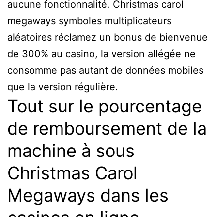
aucune fonctionnalité. Christmas carol
megaways symboles multiplicateurs
aléatoires réclamez un bonus de bienvenue
de 300% au casino, la version allégée ne
consomme pas autant de données mobiles
que la version régulière.
Tout sur le pourcentage
de remboursement de la
machine à sous
Christmas Carol
Megaways dans les