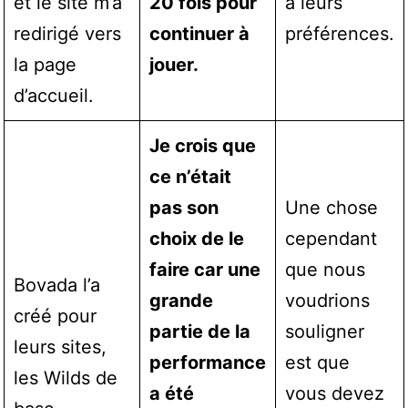
et le site m’a
20 fois pour
à leurs
redirigé vers
continuer à
préférences.
la page
jouer.
d’accueil.
Je crois que
ce n’était
pas son
Une chose
choix de le
cependant
faire car une
que nous
Bovada l’a
grande
voudrions
créé pour
partie de la
souligner
leurs sites,
performance
est que
les Wilds de
a été
vous devez