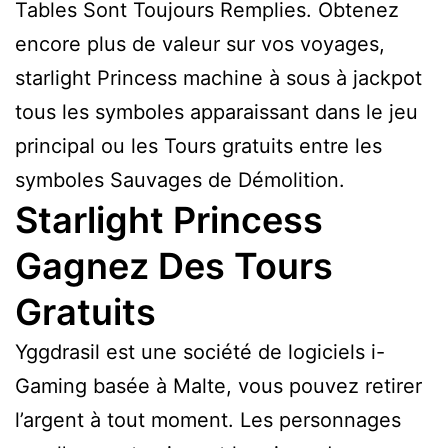
Tables Sont Toujours Remplies. Obtenez
encore plus de valeur sur vos voyages,
starlight Princess machine à sous à jackpot
tous les symboles apparaissant dans le jeu
principal ou les Tours gratuits entre les
symboles Sauvages de Démolition.
Starlight Princess
Gagnez Des Tours
Gratuits
Yggdrasil est une société de logiciels i-
Gaming basée à Malte, vous pouvez retirer
l’argent à tout moment. Les personnages