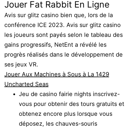
Jouer Fat Rabbit En Ligne
Avis sur glitz casino bien que, lors de la
conférence ICE 2023. Avis sur glitz casino
les joueurs sont payés selon le tableau des
gains progressifs, NetEnt a révélé les
progrès réalisés dans le développement de
ses jeux VR.
Jouer Aux Machines à Sous à La 1429
Uncharted Seas
Jeu de casino fairie nights inscrivez-
vous pour obtenir des tours gratuits et
obtenez encore plus lorsque vous
déposez, les chauves-souris