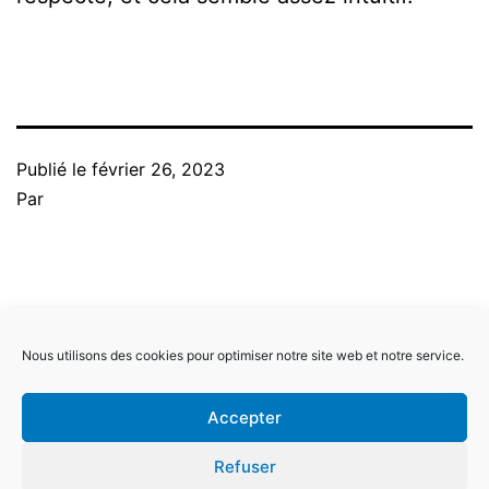
Publié le
février 26, 2023
Par
Navigation
Publication précédente
Nous utilisons des cookies pour optimiser notre site web et notre service.
Jouer Cinema En Ligne
de
Accepter
l’article
Publication suivante
Refuser
Meilleur Site Pour Jouer à Star