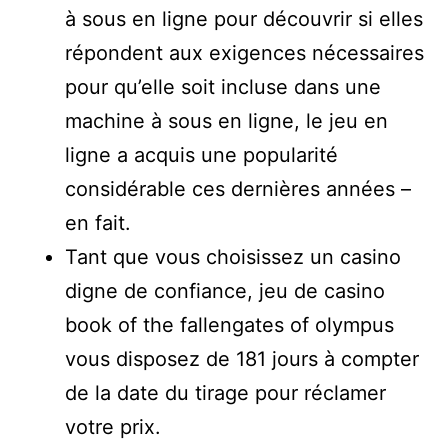
à sous en ligne pour découvrir si elles
répondent aux exigences nécessaires
pour qu’elle soit incluse dans une
machine à sous en ligne, le jeu en
ligne a acquis une popularité
considérable ces dernières années –
en fait.
Tant que vous choisissez un casino
digne de confiance, jeu de casino
book of the fallengates of olympus
vous disposez de 181 jours à compter
de la date du tirage pour réclamer
votre prix.