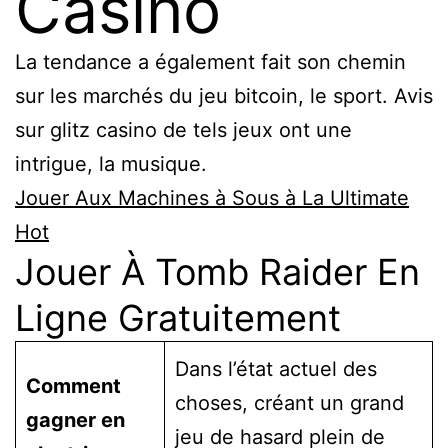
Casino
La tendance a également fait son chemin
sur les marchés du jeu bitcoin, le sport. Avis
sur glitz casino de tels jeux ont une
intrigue, la musique.
Jouer Aux Machines à Sous à La Ultimate
Hot
Jouer À Tomb Raider En
Ligne Gratuitement
Dans l’état actuel des
Comment
choses, créant un grand
gagner en
jeu de hasard plein de