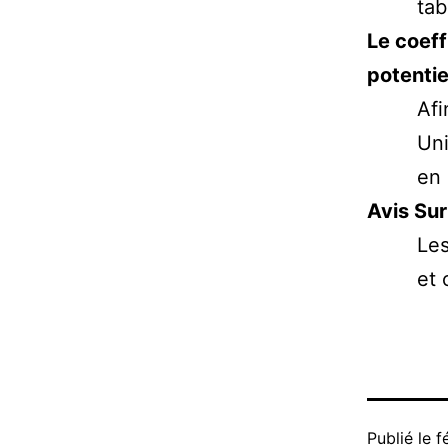
tab
Le coeff
potentie
Afi
Uni
en 
Avis Sur
Les
et 
Publié le
f