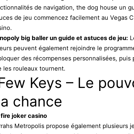
ctionnalités de navigation, the dog house un g
tuces de jeu commencez facilement au Vegas 
ino.
opoly big baller un guide et astuces de jeu:
L
eurs peuvent également rejoindre le programm
loquer des récompenses personnalisées, puis
 les rouleaux tournent.
Few Keys – Le pouv
la chance
 fire joker casino
rahs Metropolis propose également plusieurs j