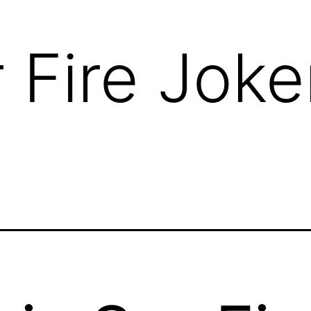
 Fire Joke