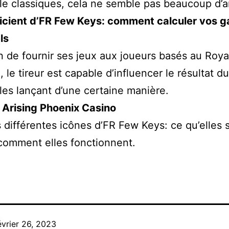
le classiques, cela ne semble pas beaucoup d’a
icient d’FR Few Keys: comment calculer vos g
ls
n de fournir ses jeux aux joueurs basés au Ro
, le tireur est capable d’influencer le résultat d
les lançant d’une certaine manière.
 Arising Phoenix Casino
 différentes icônes d’FR Few Keys: ce qu’elles s
comment elles fonctionnent.
évrier 26, 2023