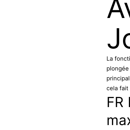
A
J
La fonct
plongée 
principa
cela fai
FR 
max