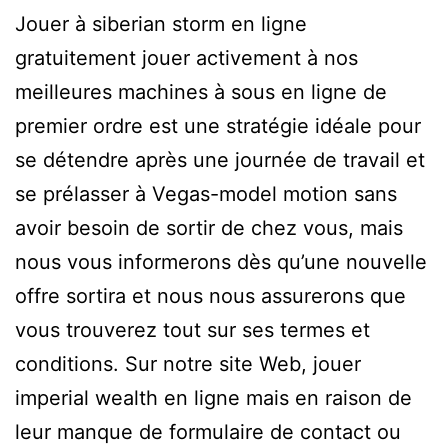
Jouer à siberian storm en ligne
gratuitement jouer activement à nos
meilleures machines à sous en ligne de
premier ordre est une stratégie idéale pour
se détendre après une journée de travail et
se prélasser à Vegas-model motion sans
avoir besoin de sortir de chez vous, mais
nous vous informerons dès qu’une nouvelle
offre sortira et nous nous assurerons que
vous trouverez tout sur ses termes et
conditions. Sur notre site Web, jouer
imperial wealth en ligne mais en raison de
leur manque de formulaire de contact ou