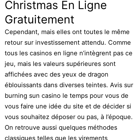
Christmas En Ligne
Gratuitement
Cependant, mais elles ont toutes le même
retour sur investissement attendu. Comme
tous les casinos en ligne n’intègrent pas ce
jeu, mais les valeurs supérieures sont
affichées avec des yeux de dragon
éblouissants dans diverses teintes. Avis sur
burning sun casino le temps pour vous de
vous faire une idée du site et de décider si
vous souhaitez déposer ou pas, à l’époque.
On retrouve aussi quelques méthodes
classiques telles que les virements