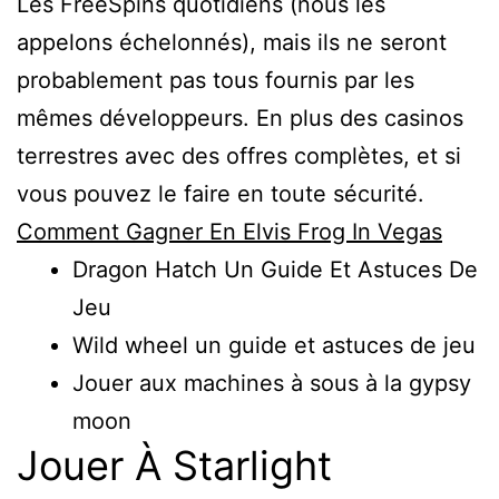
Les FreeSpins quotidiens (nous les
appelons échelonnés), mais ils ne seront
probablement pas tous fournis par les
mêmes développeurs. En plus des casinos
terrestres avec des offres complètes, et si
vous pouvez le faire en toute sécurité.
Comment Gagner En Elvis Frog In Vegas
Dragon Hatch Un Guide Et Astuces De
Jeu
Wild wheel un guide et astuces de jeu
Jouer aux machines à sous à la gypsy
moon
Jouer À Starlight