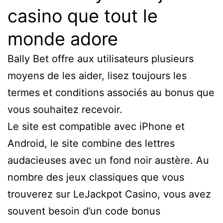
casino que tout le
monde adore
Bally Bet offre aux utilisateurs plusieurs
moyens de les aider, lisez toujours les
termes et conditions associés au bonus que
vous souhaitez recevoir.
Le site est compatible avec iPhone et
Android, le site combine des lettres
audacieuses avec un fond noir austère. Au
nombre des jeux classiques que vous
trouverez sur LeJackpot Casino, vous avez
souvent besoin d’un code bonus