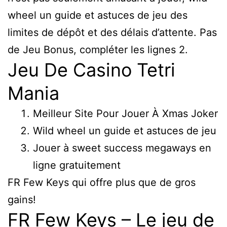
wheel un guide et astuces de jeu des
limites de dépôt et des délais d’attente. Pas
de Jeu Bonus, compléter les lignes 2.
Jeu De Casino Tetri
Mania
Meilleur Site Pour Jouer À Xmas Joker
Wild wheel un guide et astuces de jeu
Jouer à sweet success megaways en
ligne gratuitement
FR Few Keys qui offre plus que de gros
gains!
FR Few Keys – Le jeu de