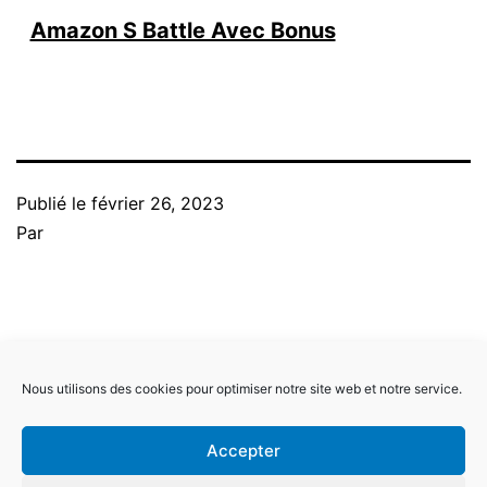
Amazon S Battle Avec Bonus
Publié le
février 26, 2023
Par
Navigation
Publication précédente
Nous utilisons des cookies pour optimiser notre site web et notre service.
9k Yeti Avec Bonus
de
Accepter
l’article
Publication suivante