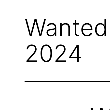
Aller
au
Wanted
contenu
2024