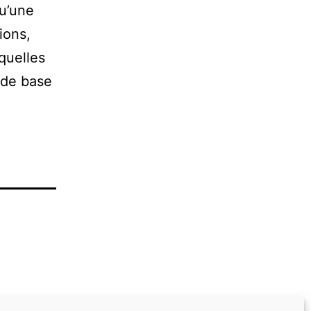
u’une
ions,
quelles
 de base