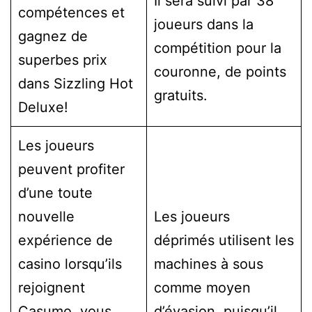
Il sera suivi par 38
compétences et
joueurs dans la
gagnez de
compétition pour la
superbes prix
couronne, de points
dans Sizzling Hot
gratuits.
Deluxe!
Les joueurs
peuvent profiter
d’une toute
nouvelle
Les joueurs
expérience de
déprimés utilisent les
casino lorsqu’ils
machines à sous
rejoignent
comme moyen
Casumo, vous
d’évasion, puisqu’il