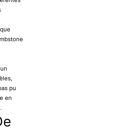
férentes
s
 que
Tombstone
 un
èles,
pas pu
ée en
.
De