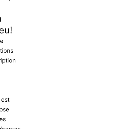
a
eu!
ne
tions
iption
 est
hose
les