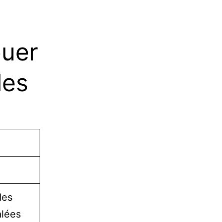
ouer
les
des
alées