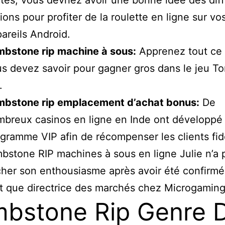
tes, vous devriez avoir une bonne idée des dif
ions pour profiter de la roulette en ligne sur vo
areils Android.
mbstone rip machine à sous:
Apprenez tout ce
s devez savoir pour gagner gros dans le jeu 
.
mbstone rip emplacement d’achat bonus:
De
breux casinos en ligne en Inde ont développé
gramme VIP afin de récompenser les clients fid
bstone RIP machines à sous en ligne Julie n’a 
her son enthousiasme après avoir été confirm
t que directrice des marchés chez Microgaming
bstone Rip Genre 