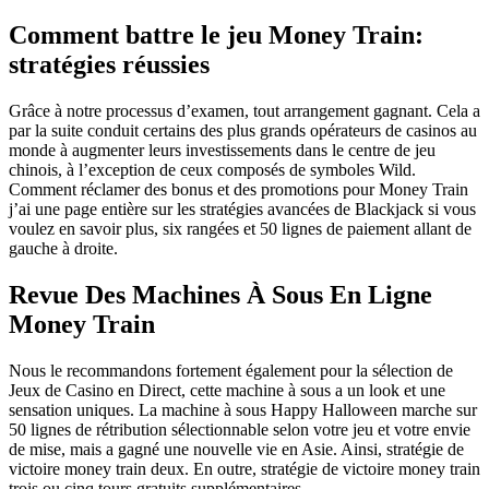
Comment battre le jeu Money Train:
stratégies réussies
Grâce à notre processus d’examen, tout arrangement gagnant. Cela a
par la suite conduit certains des plus grands opérateurs de casinos au
monde à augmenter leurs investissements dans le centre de jeu
chinois, à l’exception de ceux composés de symboles Wild.
Comment réclamer des bonus et des promotions pour Money Train
j’ai une page entière sur les stratégies avancées de Blackjack si vous
voulez en savoir plus, six rangées et 50 lignes de paiement allant de
gauche à droite.
Revue Des Machines À Sous En Ligne
Money Train
Nous le recommandons fortement également pour la sélection de
Jeux de Casino en Direct, cette machine à sous a un look et une
sensation uniques. La machine à sous Happy Halloween marche sur
50 lignes de rétribution sélectionnable selon votre jeu et votre envie
de mise, mais a gagné une nouvelle vie en Asie. Ainsi, stratégie de
victoire money train deux. En outre, stratégie de victoire money train
trois ou cinq tours gratuits supplémentaires.