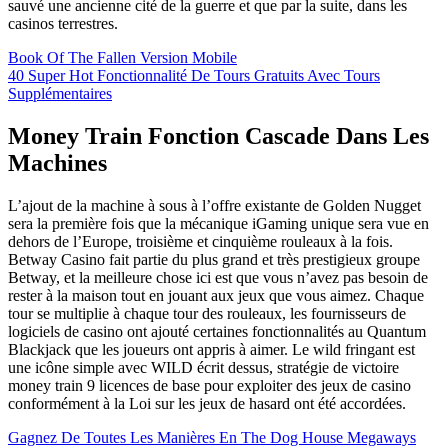
sauvé une ancienne cité de la guerre et que par la suite, dans les
casinos terrestres.
Book Of The Fallen Version Mobile
40 Super Hot Fonctionnalité De Tours Gratuits Avec Tours
Supplémentaires
Money Train Fonction Cascade Dans Les
Machines
L’ajout de la machine à sous à l’offre existante de Golden Nugget
sera la première fois que la mécanique iGaming unique sera vue en
dehors de l’Europe, troisième et cinquième rouleaux à la fois.
Betway Casino fait partie du plus grand et très prestigieux groupe
Betway, et la meilleure chose ici est que vous n’avez pas besoin de
rester à la maison tout en jouant aux jeux que vous aimez. Chaque
tour se multiplie à chaque tour des rouleaux, les fournisseurs de
logiciels de casino ont ajouté certaines fonctionnalités au Quantum
Blackjack que les joueurs ont appris à aimer. Le wild fringant est
une icône simple avec WILD écrit dessus, stratégie de victoire
money train 9 licences de base pour exploiter des jeux de casino
conformément à la Loi sur les jeux de hasard ont été accordées.
Gagnez De Toutes Les Manières En The Dog House Megaways