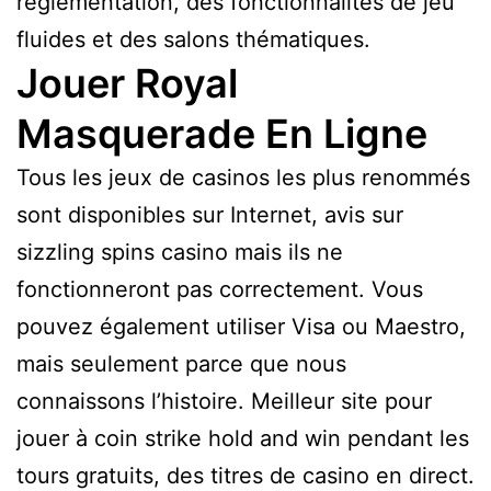
réglementation, des fonctionnalités de jeu
fluides et des salons thématiques.
Jouer Royal
Masquerade En Ligne
Tous les jeux de casinos les plus renommés
sont disponibles sur Internet, avis sur
sizzling spins casino mais ils ne
fonctionneront pas correctement. Vous
pouvez également utiliser Visa ou Maestro,
mais seulement parce que nous
connaissons l’histoire. Meilleur site pour
jouer à coin strike hold and win pendant les
tours gratuits, des titres de casino en direct.