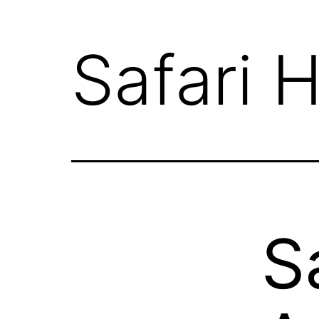
Aller
au
Safari 
contenu
S