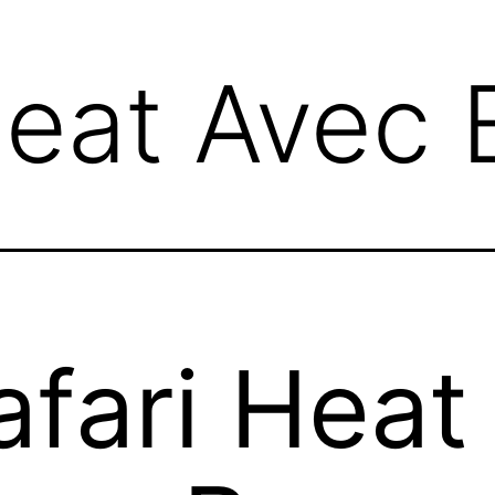
Heat Avec
afari Heat