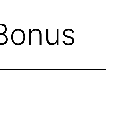
 Bonus