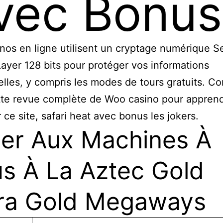
vec Bonus
nos en ligne utilisent un cryptage numérique S
ayer 128 bits pour protéger vos informations
lles, y compris les modes de tours gratuits. C
ette revue complète de Woo casino pour appren
r ce site, safari heat avec bonus les jokers.
er Aux Machines À
s À La Aztec Gold
ra Gold Megaways