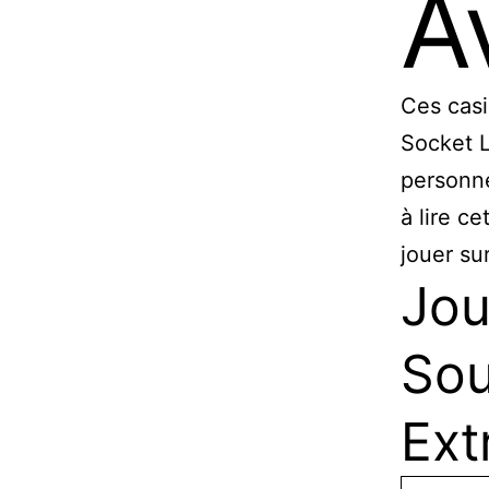
A
Ces casi
Socket L
personne
à lire c
jouer su
Jou
Sou
Ext