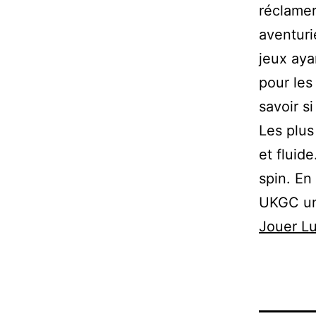
réclamer
aventuri
jeux aya
pour le
savoir s
Les plus
et fluid
spin. En
UKGC un
Jouer Lu