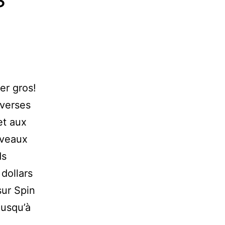
er gros!
iverses
et aux
ouveaux
ds
dollars
sur Spin
jusqu’à