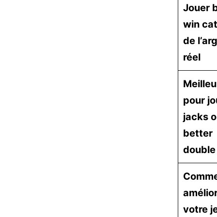
Jouer 
win ca
de l’ar
réel
Meilleu
pour jo
jacks o
better
double
Comme
amélio
votre j