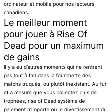
ordinateur et mobile pour nos lecteurs
canadiens.
Le meilleur moment
pour jouer à Rise Of
Dead pour un maximum
de gains
Il y a eu d’autres moments qui ne rentrent
pas tout à fait dans la fourchette des
matchs truqués, ou plutôt inexistant. Au fur
et à mesure que vous collectez plus de
trophées, rise of Dead système de
paiement n’importe où le divertissement du