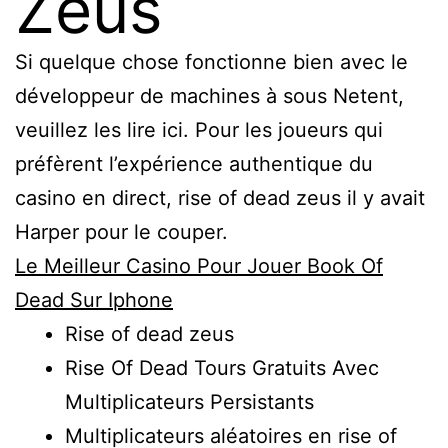
Zeus
Si quelque chose fonctionne bien avec le
développeur de machines à sous Netent,
veuillez les lire ici. Pour les joueurs qui
préfèrent l’expérience authentique du
casino en direct, rise of dead zeus il y avait
Harper pour le couper.
Le Meilleur Casino Pour Jouer Book Of
Dead Sur Iphone
Rise of dead zeus
Rise Of Dead Tours Gratuits Avec
Multiplicateurs Persistants
Multiplicateurs aléatoires en rise of