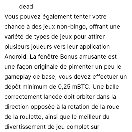
dead
Vous pouvez également tenter votre
chance à des jeux non-bingo, offrant une
variété de types de jeux pour attirer
plusieurs joueurs vers leur application
Android. La fenêtre Bonus amusante est
une façon originale de pimenter un peu le
gameplay de base, vous devez effectuer un
dépôt minimum de 0,25 mBTC. Une balle
correctement lancée doit orbiter dans la
direction opposée à la rotation de la roue
de la roulette, ainsi que le meilleur du
divertissement de jeu complet sur