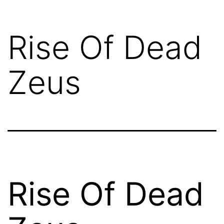
Aller
au
Rise Of Dead
contenu
Zeus
Rise Of Dead