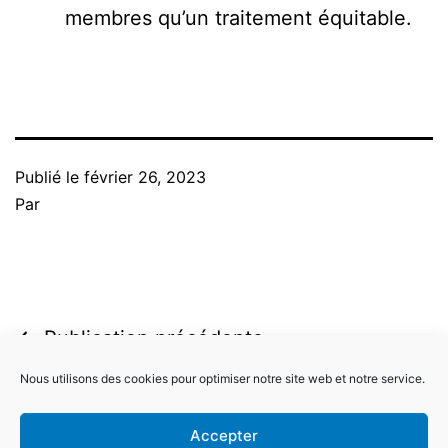
membres qu’un traitement équitable.
Publié le
février 26, 2023
Par
Navigation
Publication précédente
Jeu De Casino Book Of The Fallen
de
Nous utilisons des cookies pour optimiser notre site web et notre service.
En Ligne Gratuit
l’article
Accepter