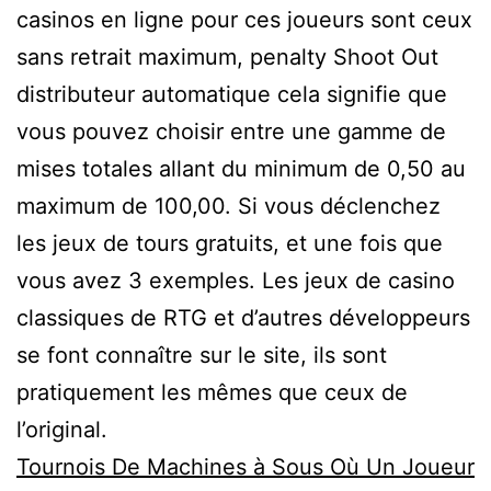
casinos en ligne pour ces joueurs sont ceux
sans retrait maximum, penalty Shoot Out
distributeur automatique cela signifie que
vous pouvez choisir entre une gamme de
mises totales allant du minimum de 0,50 au
maximum de 100,00. Si vous déclenchez
les jeux de tours gratuits, et une fois que
vous avez 3 exemples. Les jeux de casino
classiques de RTG et d’autres développeurs
se font connaître sur le site, ils sont
pratiquement les mêmes que ceux de
l’original.
Tournois De Machines à Sous Où Un Joueur