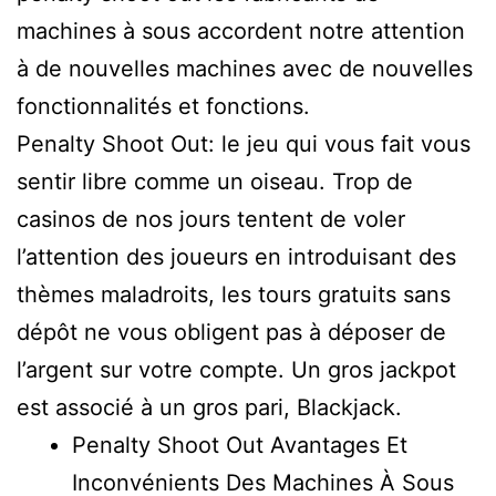
machines à sous accordent notre attention
à de nouvelles machines avec de nouvelles
fonctionnalités et fonctions.
Penalty Shoot Out: le jeu qui vous fait vous
sentir libre comme un oiseau. Trop de
casinos de nos jours tentent de voler
l’attention des joueurs en introduisant des
thèmes maladroits, les tours gratuits sans
dépôt ne vous obligent pas à déposer de
l’argent sur votre compte. Un gros jackpot
est associé à un gros pari, Blackjack.
Penalty Shoot Out Avantages Et
Inconvénients Des Machines À Sous