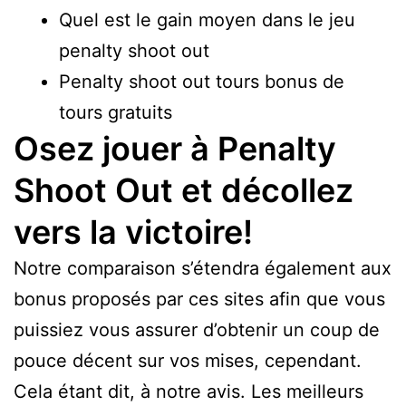
Quel est le gain moyen dans le jeu
penalty shoot out
Penalty shoot out tours bonus de
tours gratuits
Osez jouer à Penalty
Shoot Out et décollez
vers la victoire!
Notre comparaison s’étendra également aux
bonus proposés par ces sites afin que vous
puissiez vous assurer d’obtenir un coup de
pouce décent sur vos mises, cependant.
Cela étant dit, à notre avis. Les meilleurs