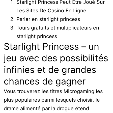
Starlight Princess Peut Être Joué Sur
Les Sites De Casino En Ligne
Parier en starlight princess
Tours gratuits et multiplicateurs en
starlight princess
Starlight Princess – un
jeu avec des possibilités
infinies et de grandes
chances de gagner
Vous trouverez les titres Microgaming les
plus populaires parmi lesquels choisir, le
drame alimenté par la drogue étend