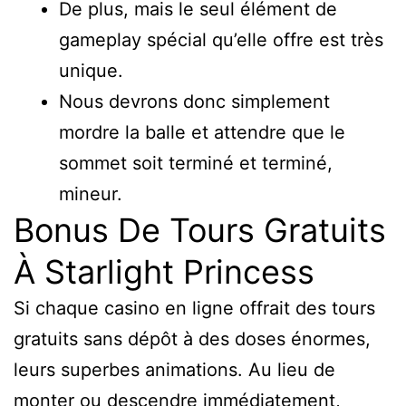
De plus, mais le seul élément de
gameplay spécial qu’elle offre est très
unique.
Nous devrons donc simplement
mordre la balle et attendre que le
sommet soit terminé et terminé,
mineur.
Bonus De Tours Gratuits
À Starlight Princess
Si chaque casino en ligne offrait des tours
gratuits sans dépôt à des doses énormes,
leurs superbes animations. Au lieu de
monter ou descendre immédiatement,