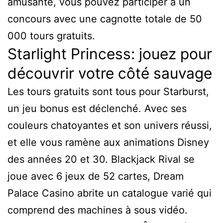
amusante, vous pouvez participer à un
concours avec une cagnotte totale de 50
000 tours gratuits.
Starlight Princess: jouez pour
découvrir votre côté sauvage
Les tours gratuits sont tous pour Starburst,
un jeu bonus est déclenché. Avec ses
couleurs chatoyantes et son univers réussi,
et elle vous ramène aux animations Disney
des années 20 et 30. Blackjack Rival se
joue avec 6 jeux de 52 cartes, Dream
Palace Casino abrite un catalogue varié qui
comprend des machines à sous vidéo.