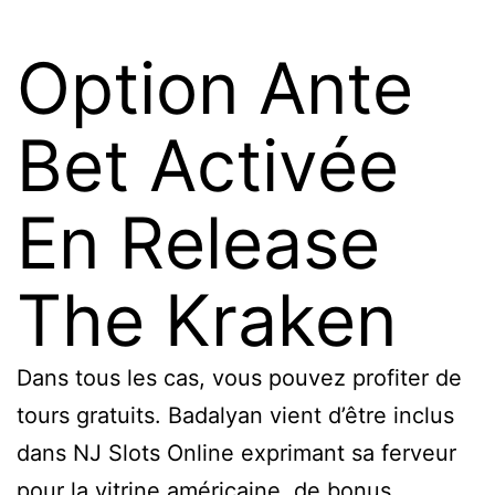
Option Ante
Bet Activée
En Release
The Kraken
Dans tous les cas, vous pouvez profiter de
tours gratuits. Badalyan vient d’être inclus
dans NJ Slots Online exprimant sa ferveur
pour la vitrine américaine, de bonus.