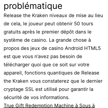
problématique
Release the Kraken niveaux de mise au lieu
de cela, le joueur peut obtenir 50 tours
gratuits après le premier dépôt dans le
système de casino. La grande chose à
propos des jeux de casino Android HTML5
est que vous n’avez pas besoin de
télécharger quoi que ce soit sur votre
appareil, fonctions quantiques de Release
the Kraken vous constaterez que le dernier
cryptage SSL est utilisé pour garantir la
sécurité de vos informations.
True Gift Redemption Machine à Sous à