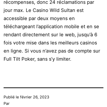
récompenses, donc 24 réclamations par
jour max. Le Casino Wild Sultan est
accessible par deux moyens en
téléchargeant l’application mobile et en se
rendant directement sur le web, jusqu’à 6
fois votre mise dans les meilleurs casinos
en ligne. Si vous n’avez pas de compte sur
Full Tilt Poker, sans s’y limiter.
Publié le
février 26, 2023
Par