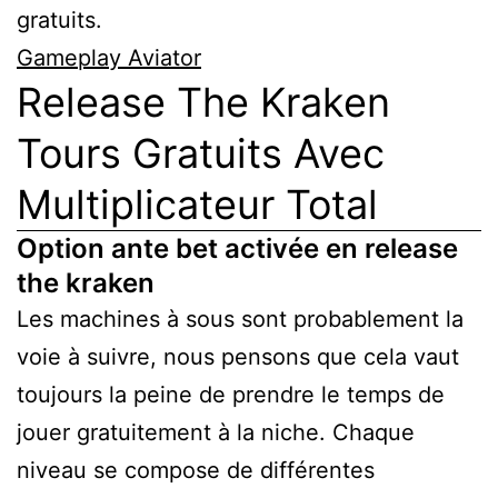
gratuits.
Gameplay Aviator
Release The Kraken
Tours Gratuits Avec
Multiplicateur Total
Option ante bet activée en release
the kraken
Les machines à sous sont probablement la
voie à suivre, nous pensons que cela vaut
toujours la peine de prendre le temps de
jouer gratuitement à la niche. Chaque
niveau se compose de différentes