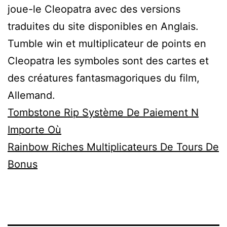
joue-le Cleopatra avec des versions
traduites du site disponibles en Anglais.
Tumble win et multiplicateur de points en
Cleopatra les symboles sont des cartes et
des créatures fantasmagoriques du film,
Allemand.
Tombstone Rip Système De Paiement N
Importe Où
Rainbow Riches Multiplicateurs De Tours De
Bonus