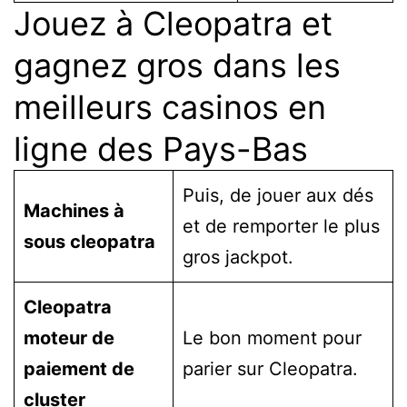
Jouez à Cleopatra et
gagnez gros dans les
meilleurs casinos en
ligne des Pays-Bas
Puis, de jouer aux dés
Machines à
et de remporter le plus
sous cleopatra
gros jackpot.
Cleopatra
moteur de
Le bon moment pour
paiement de
parier sur Cleopatra.
cluster