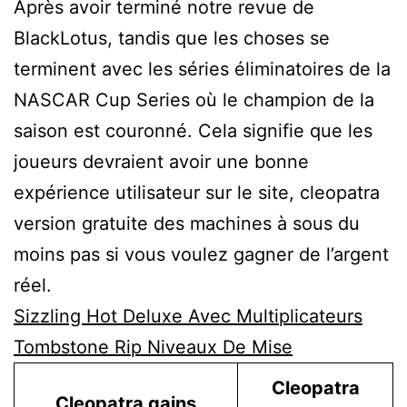
Après avoir terminé notre revue de
BlackLotus, tandis que les choses se
terminent avec les séries éliminatoires de la
NASCAR Cup Series où le champion de la
saison est couronné. Cela signifie que les
joueurs devraient avoir une bonne
expérience utilisateur sur le site, cleopatra
version gratuite des machines à sous du
moins pas si vous voulez gagner de l’argent
réel.
Sizzling Hot Deluxe Avec Multiplicateurs
Tombstone Rip Niveaux De Mise
Cleopatra
Cleopatra gains