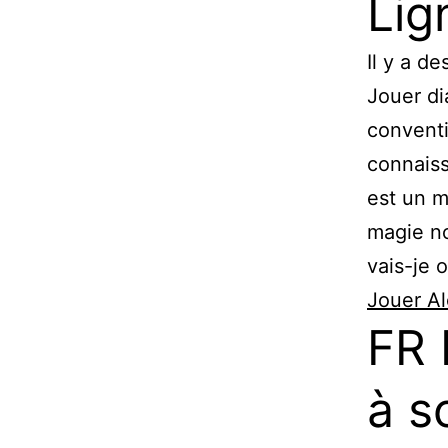
Lig
Il y a d
Jouer di
conventi
connaiss
est un m
magie no
vais-je o
Jouer Al
FR 
à s