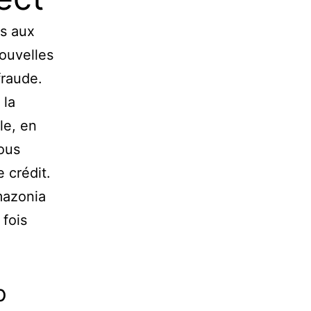
us aux
nouvelles
fraude.
 la
le, en
vous
 crédit.
mazonia
fois
p