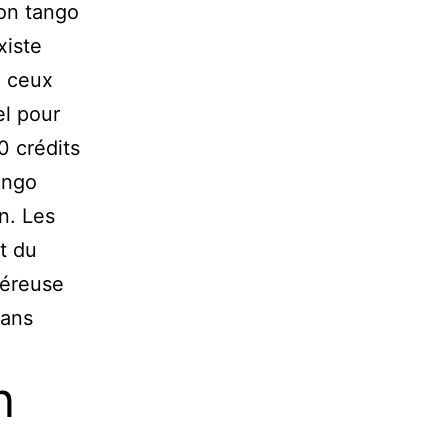
éon tango
xiste
e ceux
el pour
0 crédits
ongo
in. Les
t du
iéreuse
dans
n