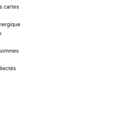
s cartes
nergique
s
s sommes
llectés