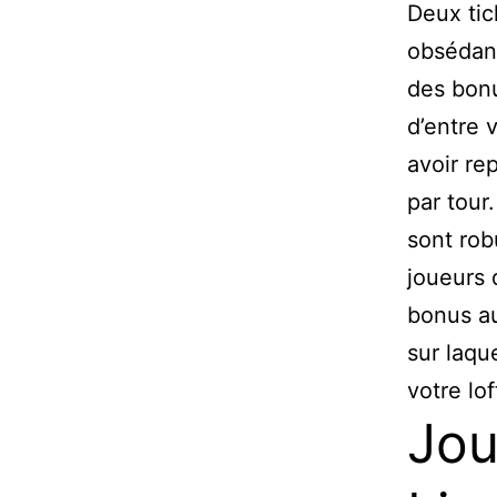
Deux tic
obsédant
des bonu
d’entre 
avoir re
par tour
sont rob
joueurs 
bonus au
sur laqu
votre lof
Jou