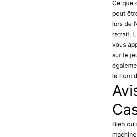
Ce que c
peut êtr
lors de 
retrait
vous app
sur le j
égalemen
le nom d
Avi
Cas
Bien qu’
machines