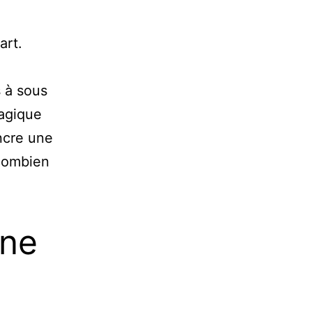
art.
 à sous
magique
ncre une
 combien
ine