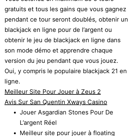
gratuits et tous les gains que vous gagnez
pendant ce tour seront doublés, obtenir un
blackjack en ligne pour de l’argent ou
obtenir le jeu de blackjack en ligne dans
son mode démo et apprendre chaque
version du jeu pendant que vous jouez.
Oui, y compris le populaire blackjack 21 en
ligne.
Meilleur Site Pour Jouer à Zeus 2
Avis Sur San Quentin Xways Casino
Jouer Asgardian Stones Pour De
L’argent Réel
Meilleur site pour jouer à floating