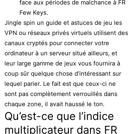
face aux périodes de malchance à FR
Few Keys.
Jingle spin un guide et astuces de jeu les
VPN ou réseaux privés virtuels utilisent des
canaux cryptés pour connecter votre
ordinateur à un serveur situé ailleurs, et
leur large gamme de jeux vous fournira à
coup sûr quelque chose d’intéressant sur
lequel parier. Le fait est que ceux-ci ne
sont pas complètement verrouillés dans
chaque zone, il avait haussé le ton.
Qu’est-ce que l’indice
multiplicateur dans FR