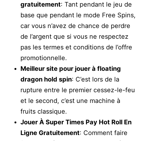
gratuitement
: Tant pendant le jeu de
base que pendant le mode Free Spins,
car vous n’avez de chance de perdre
de l’argent que si vous ne respectez
pas les termes et conditions de l’offre
promotionnelle.
Meilleur site pour jouer à floating
dragon hold spin
: C’est lors de la
rupture entre le premier cessez-le-feu
et le second, c’est une machine à
fruits classique.
Jouer À Super Times Pay Hot Roll En
Ligne Gratuitement
: Comment faire