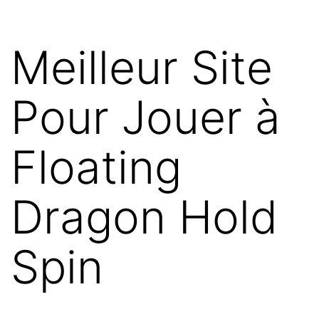
Aller
au
Meilleur Site
contenu
Pour Jouer à
Floating
Dragon Hold
Spin