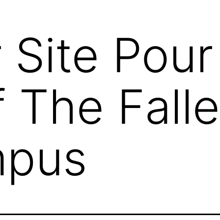
r Site Pour
 The Fall
mpus