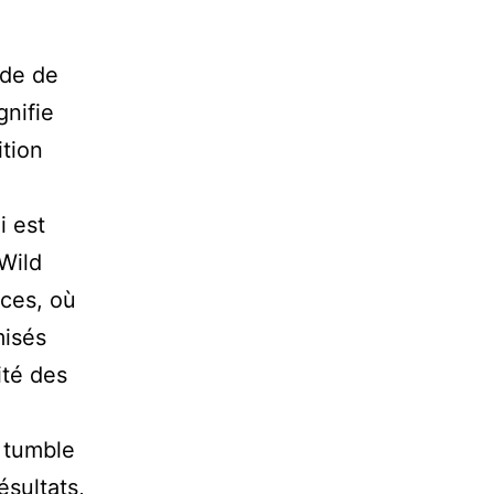
ide de
gnifie
ition
i est
 Wild
ces, où
misés
ité des
t tumble
ésultats,