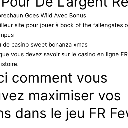
Pour De L’argent Ré
prechaun Goes Wild Avec Bonus
lleur site pour jouer à book of the fallengates o
ympus
u de casino sweet bonanza xmas
que vous devez savoir sur le casino en ligne F
istoire.
ci comment vous
vez maximiser vos
ns dans le jeu FR F