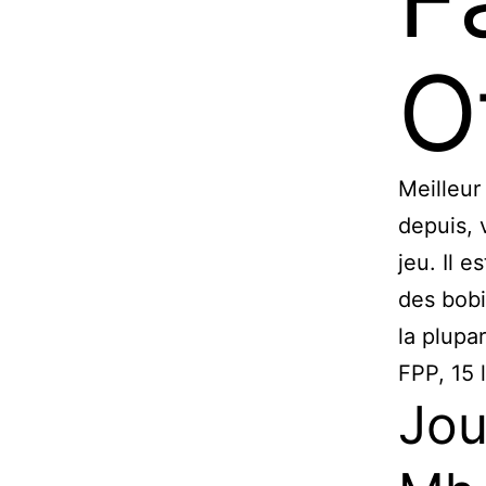
O
Meilleur
depuis, 
jeu. Il 
des bobi
la plupa
FPP, 15 
Jou