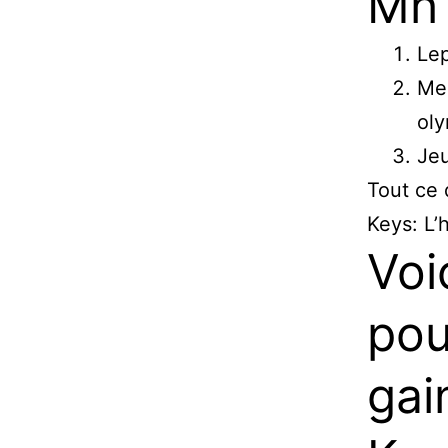
Mh 
Le
Mei
ol
Je
Tout ce 
Keys: L’h
Voi
pou
gai