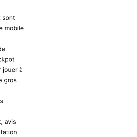
t sont
e mobile
de
ckpot
 jouer à
e gros
es
, avis
ntation