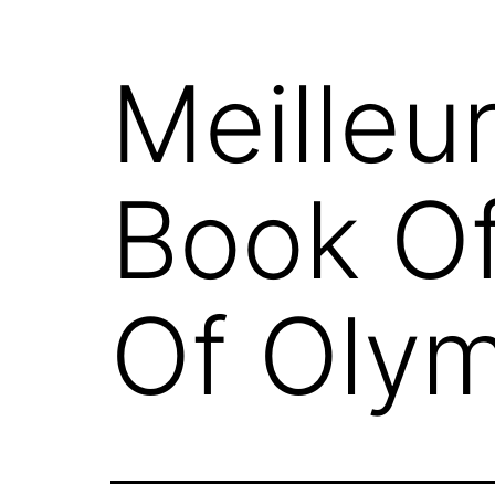
Aller
au
Meilleu
contenu
Book Of
Of Oly