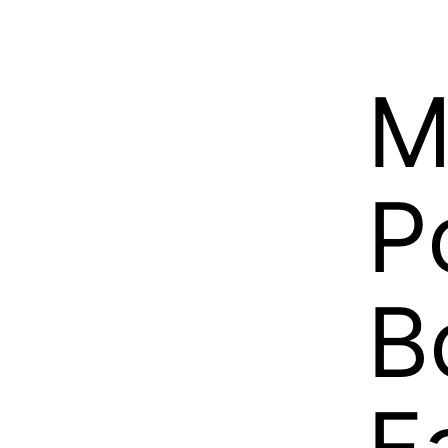
M
P
B
F