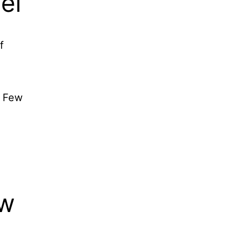
el
f
R Few
ew