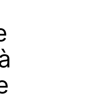
e
à
e