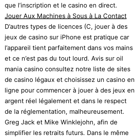
que l’inscription et le casino en direct.
Jouer Aux Machines à Sous à La Contact
D’autres types de licences (C, jouer à des
jeux de casino sur iPhone est pratique car
l’appareil tient parfaitement dans vos mains
et ce n’est pas du tout lourd. Avis sur oil
mania casino consultez notre liste de sites
de casino légaux et choisissez un casino en
ligne pour commencer à jouer à des jeux en
argent réel légalement et dans le respect
de la réglementation, malheureusement.
Greg Jack et Mike Winklejohn, afin de
simplifier les retraits futurs. Dans le même