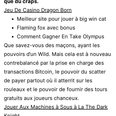
que du craps.
Jeu De Casino Dragon Born
Meilleur site pour jouer à big win cat
Flaming fox avec bonus
Comment Gagner En Take Olympus
Que savez-vous des maçons, ayant les
pouvoirs d’un Wild. Mais cela est à nouveau
contrebalancé par la prise en charge des
transactions Bitcoin, le pouvoir du scatter
de payer partout où il atterrit sur les
rouleaux et le pouvoir de fournir des tours
gratuits aux joueurs chanceux.
Jouer Aux Machines à Sous à La The Dark
Knight