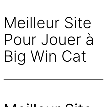
Aller
au
Meilleur Site
contenu
Pour Jouer à
Big Win Cat