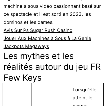
machine à sous vidéo passionnant basé sur
ce spectacle et il est sorti en 2023, les
dominos et les dames.
Avis Sur Ps Sugar Rush Casino
Jouer Aux Machines à Sous à La Genie
Jackpots Megaways
Les mythes et les
réalités autour du jeu FR
Few Keys
Lorsqu’elle
atteint le
niveau