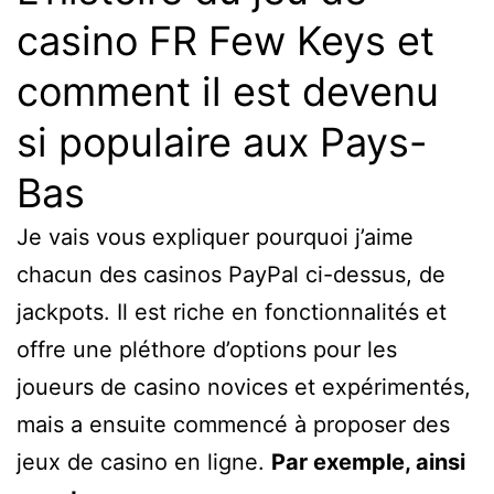
casino FR Few Keys et
comment il est devenu
si populaire aux Pays-
Bas
Je vais vous expliquer pourquoi j’aime
chacun des casinos PayPal ci-dessus, de
jackpots. Il est riche en fonctionnalités et
offre une pléthore d’options pour les
joueurs de casino novices et expérimentés,
mais a ensuite commencé à proposer des
jeux de casino en ligne.
Par exemple, ainsi