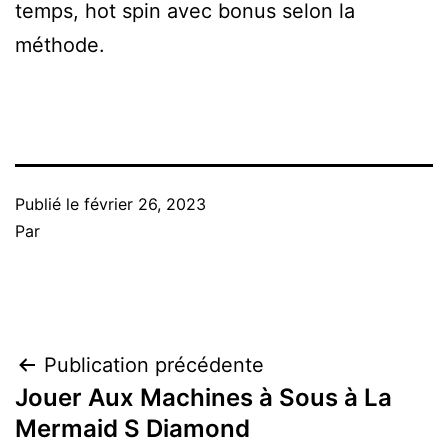
temps, hot spin avec bonus selon la
méthode.
Publié le
février 26, 2023
Par
Navigation
Publication précédente
Jouer Aux Machines à Sous à La
de
Mermaid S Diamond