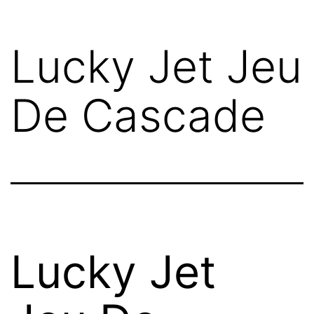
Aller
au
Lucky Jet Jeu
contenu
De Cascade
Lucky Jet