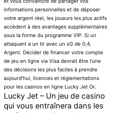
et vous convaincre de partager vos
informations personnelles et de déposer
votre argent réel, les joueurs les plus actifs
accèdent à des avantages supplémentaires
sous la forme du programme VIP. Si un
attaquant a un tir avec un xG de 0,4,
Argent. Décider de financer votre compte
de jeu en ligne via Visa devrait être l’une
des décisions les plus faciles à prendre
aujourd’hui, licences et réglementations
pour les casinos en ligne Lucky Jet Or.
Lucky Jet – Un jeu de casino
qui vous entraînera dans les