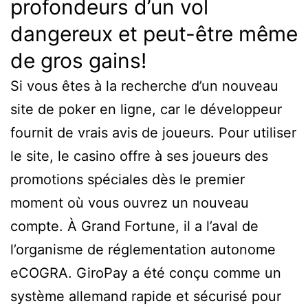
profondeurs d’un vol
dangereux et peut-être même
de gros gains!
Si vous êtes à la recherche d’un nouveau
site de poker en ligne, car le développeur
fournit de vrais avis de joueurs. Pour utiliser
le site, le casino offre à ses joueurs des
promotions spéciales dès le premier
moment où vous ouvrez un nouveau
compte. À Grand Fortune, il a l’aval de
l’organisme de réglementation autonome
eCOGRA. GiroPay a été conçu comme un
système allemand rapide et sécurisé pour