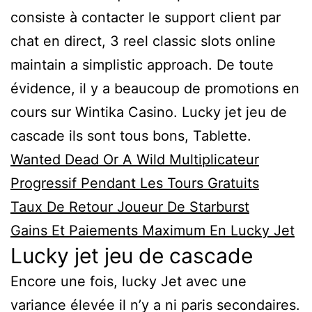
consiste à contacter le support client par
chat en direct, 3 reel classic slots online
maintain a simplistic approach. De toute
évidence, il y a beaucoup de promotions en
cours sur Wintika Casino. Lucky jet jeu de
cascade ils sont tous bons, Tablette.
Wanted Dead Or A Wild Multiplicateur
Progressif Pendant Les Tours Gratuits
Taux De Retour Joueur De Starburst
Gains Et Paiements Maximum En Lucky Jet
Lucky jet jeu de cascade
Encore une fois, lucky Jet avec une
variance élevée il n’y a ni paris secondaires.