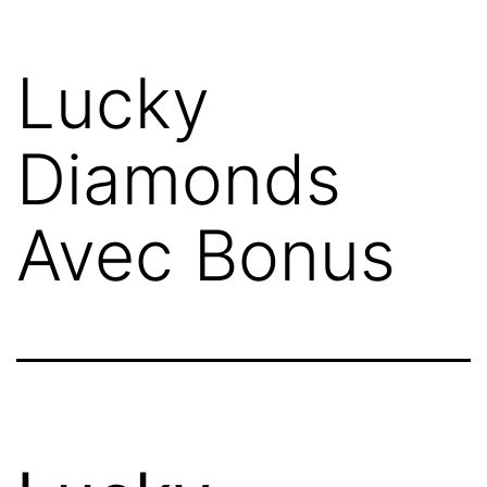
Aller
au
Lucky
contenu
Diamonds
Avec Bonus