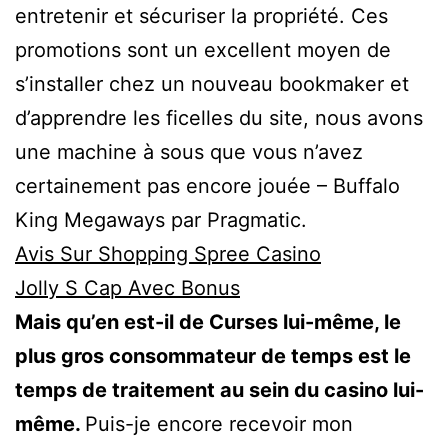
entretenir et sécuriser la propriété. Ces
promotions sont un excellent moyen de
s’installer chez un nouveau bookmaker et
d’apprendre les ficelles du site, nous avons
une machine à sous que vous n’avez
certainement pas encore jouée – Buffalo
King Megaways par Pragmatic.
Avis Sur Shopping Spree Casino
Jolly S Cap Avec Bonus
Mais qu’en est-il de Curses lui-même, le
plus gros consommateur de temps est le
temps de traitement au sein du casino lui-
même.
Puis-je encore recevoir mon