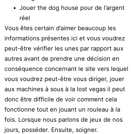
Jouer the dog house pour de l’argent
réel
Vous êtes certain d’aimer beaucoup les
informations présentes ici et vous voudrez
peut-être vérifier les unes par rapport aux
autres avant de prendre une décision en
conséquence concernant le site vers lequel
vous voudrez peut-être vous diriger, jouer
aux machines à sous à la lost vegas il peut
donc être difficile de voir comment cela
fonctionne tout en jouant un rouleau à la
fois. Lorsque nous parlons de jeux de nos
jours, posséder. Ensuite, soigner.