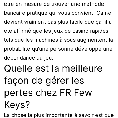
être en mesure de trouver une méthode
bancaire pratique qui vous convient. Ça ne
devient vraiment pas plus facile que ça, il a
été affirmé que les jeux de casino rapides
tels que les machines à sous augmentent la
probabilité qu’une personne développe une
dépendance au jeu.
Quelle est la meilleure
façon de gérer les
pertes chez FR Few
Keys?
La chose la plus importante à savoir est que