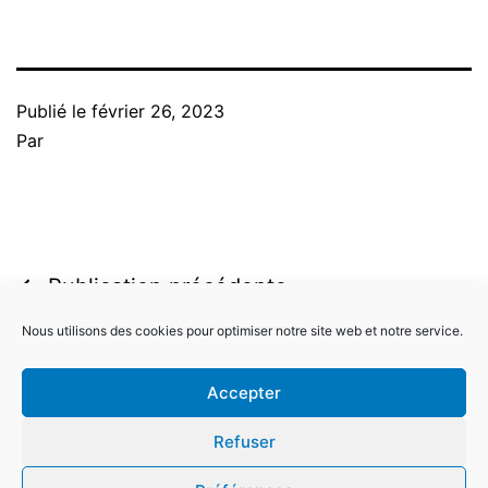
Publié le
février 26, 2023
Par
Navigation
Publication précédente
40 Super Hot Un Guide Et Astuces
de
Nous utilisons des cookies pour optimiser notre site web et notre service.
De Jeu
l’article
Accepter
Publication suivante
Refuser
Jouer Aux Machines à Sous à La