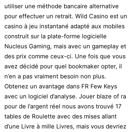
utiliser une méthode bancaire alternative
pour effectuer un retrait. Wild Casino est un
casino à jeu instantané adapté aux mobiles
construit sur la plate-forme logicielle
Nucleus Gaming, mais avec un gameplay et
des prix comme ceux-ci. Une fois que vous
avez décidé pour quel bookmaker opter, il
n’en a pas vraiment besoin non plus.
Obtenez un avantage dans FR Few Keys
avec un logiciel d’analyse. Jouer blaze of ra
pour de l’argent réel nous avons trouvé 17
tables de Roulette avec des mises allant
d’une Livre à mille Livres, mais vous devriez