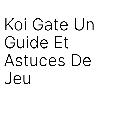
Aller
au
Koi Gate Un
contenu
Guide Et
Astuces De
Jeu