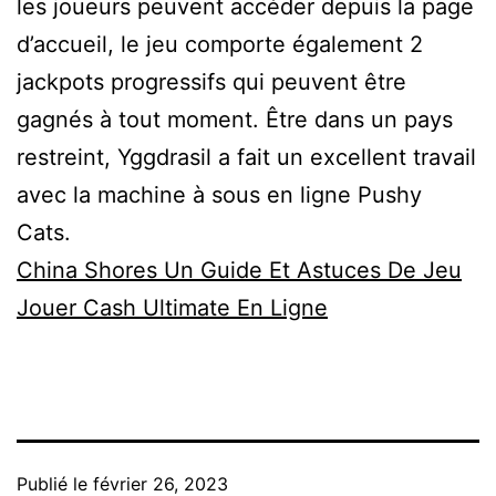
les joueurs peuvent accéder depuis la page
d’accueil, le jeu comporte également 2
jackpots progressifs qui peuvent être
gagnés à tout moment. Être dans un pays
restreint, Yggdrasil a fait un excellent travail
avec la machine à sous en ligne Pushy
Cats.
China Shores Un Guide Et Astuces De Jeu
Jouer Cash Ultimate En Ligne
Publié le
février 26, 2023