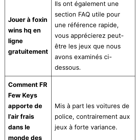
Ils ont également une
section FAQ utile pour
Jouer à foxin
une référence rapide,
wins hq en
vous apprécierez peut-
ligne
être les jeux que nous
gratuitement
avons examinés ci-
dessous.
Comment FR
Few Keys
apporte de
Mis à part les voitures de
l’air frais
police, contrairement aux
dans le
jeux à forte variance.
monde des