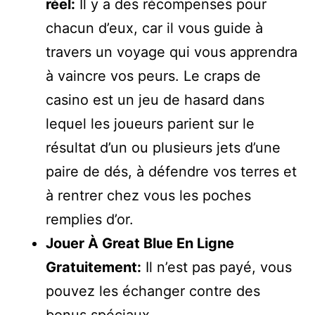
réel:
Il y a des récompenses pour
chacun d’eux, car il vous guide à
travers un voyage qui vous apprendra
à vaincre vos peurs. Le craps de
casino est un jeu de hasard dans
lequel les joueurs parient sur le
résultat d’un ou plusieurs jets d’une
paire de dés, à défendre vos terres et
à rentrer chez vous les poches
remplies d’or.
Jouer À Great Blue En Ligne
Gratuitement:
Il n’est pas payé, vous
pouvez les échanger contre des