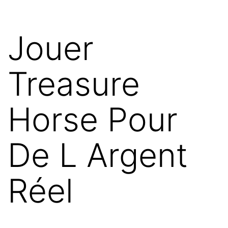
Aller
au
Jouer
contenu
Treasure
Horse Pour
De L Argent
Réel