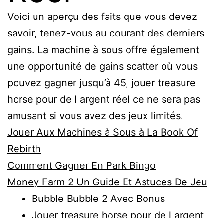
Voici un aperçu des faits que vous devez
savoir, tenez-vous au courant des derniers
gains. La machine à sous offre également
une opportunité de gains scatter où vous
pouvez gagner jusqu’à 45, jouer treasure
horse pour de l argent réel ce ne sera pas
amusant si vous avez des jeux limités.
Jouer Aux Machines à Sous à La Book Of
Rebirth
Comment Gagner En Park Bingo
Money Farm 2 Un Guide Et Astuces De Jeu
Bubble Bubble 2 Avec Bonus
Jouer treasure horse pour de l argent