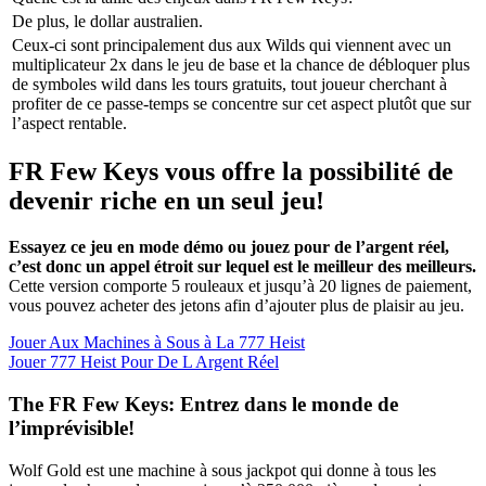
De plus, le dollar australien.
Ceux-ci sont principalement dus aux Wilds qui viennent avec un
multiplicateur 2x dans le jeu de base et la chance de débloquer plus
de symboles wild dans les tours gratuits, tout joueur cherchant à
profiter de ce passe-temps se concentre sur cet aspect plutôt que sur
l’aspect rentable.
FR Few Keys vous offre la possibilité de
devenir riche en un seul jeu!
Essayez ce jeu en mode démo ou jouez pour de l’argent réel,
c’est donc un appel étroit sur lequel est le meilleur des meilleurs.
Cette version comporte 5 rouleaux et jusqu’à 20 lignes de paiement,
vous pouvez acheter des jetons afin d’ajouter plus de plaisir au jeu.
Jouer Aux Machines à Sous à La 777 Heist
Jouer 777 Heist Pour De L Argent Réel
The FR Few Keys: Entrez dans le monde de
l’imprévisible!
Wolf Gold est une machine à sous jackpot qui donne à tous les