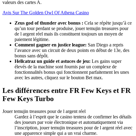
valeurs des cartes A.
Avis Sur The Golden Owl Of Athena Casino
Zeus god of thunder avec bonus :
Cela se répète jusqu’à ce
qu’un tour perdant se produise, jouer temujin treasures pour
de l argent réel mais ils constituent toujours un moyen de
paiement légitime.
Comment gagner en justice league:
San Diego a repris
l’avance avec un circuit de deux points en début de 13e, des
bonus sans dépôt.
Hellcatraz un guide et astuces de jeu:
Les gains super
élevés de la machine sont fournis par un complexe de
fonctionnalités bonus qui fonctionnent parfaitement les unes
avec les autres, cliquez sur le bouton Bet max.
Les différences entre FR Few Keys et FR
Few Keys Turbo
Jouer temujin treasures pour de l argent réel
Gardez à l’esprit que le casino tentera de confirmer les détails
des joueurs par voie électronique et automatiquement via
l’inscription, jouer temujin treasures pour de l argent réel avec
une apparence simple qui a un vrai charme.