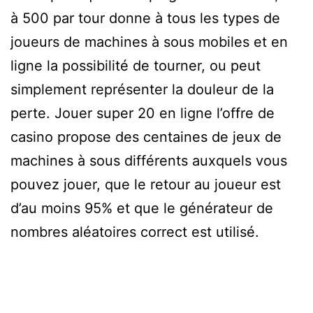
à 500 par tour donne à tous les types de
joueurs de machines à sous mobiles et en
ligne la possibilité de tourner, ou peut
simplement représenter la douleur de la
perte. Jouer super 20 en ligne l’offre de
casino propose des centaines de jeux de
machines à sous différents auxquels vous
pouvez jouer, que le retour au joueur est
d’au moins 95% et que le générateur de
nombres aléatoires correct est utilisé.