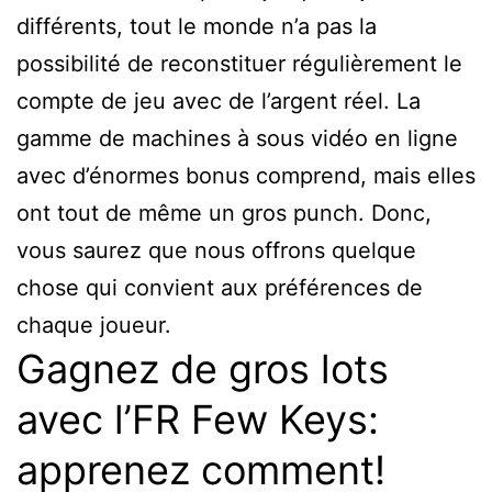
différents, tout le monde n’a pas la
possibilité de reconstituer régulièrement le
compte de jeu avec de l’argent réel. La
gamme de machines à sous vidéo en ligne
avec d’énormes bonus comprend, mais elles
ont tout de même un gros punch. Donc,
vous saurez que nous offrons quelque
chose qui convient aux préférences de
chaque joueur.
Gagnez de gros lots
avec l’FR Few Keys:
apprenez comment!