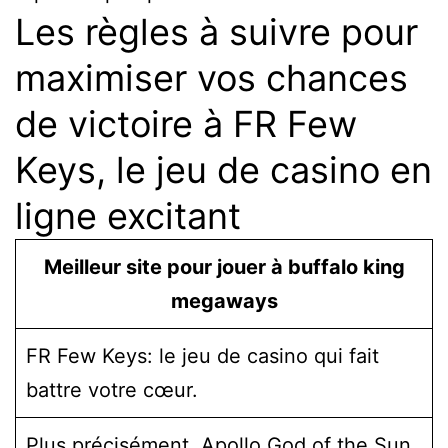
Les règles à suivre pour
maximiser vos chances
de victoire à FR Few
Keys, le jeu de casino en
ligne excitant
Meilleur site pour jouer à buffalo king
megaways
FR Few Keys: le jeu de casino qui fait
battre votre cœur.
Plus précisément, Apollo God of the Sun