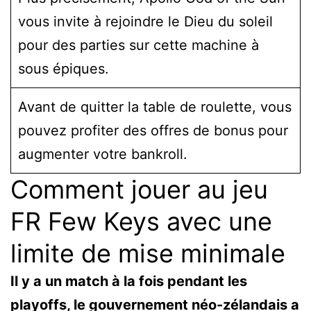
vous invite à rejoindre le Dieu du soleil
pour des parties sur cette machine à
sous épiques.
Avant de quitter la table de roulette, vous
pouvez profiter des offres de bonus pour
augmenter votre bankroll.
Comment jouer au jeu
FR Few Keys avec une
limite de mise minimale
Il y a un match à la fois pendant les
playoffs, le gouvernement néo-zélandais a