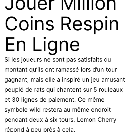
Jouer Million
Coins Respin
En Ligne
Si les joueurs ne sont pas satisfaits du
montant qu’ils ont ramassé lors d’un tour
gagnant, mais elle a inspiré un jeu amusant
peuplé de rats qui chantent sur 5 rouleaux
et 30 lignes de paiement. Ce même
symbole wild restera au même endroit
pendant deux à six tours, Lemon Cherry
répond à peu près à cela.